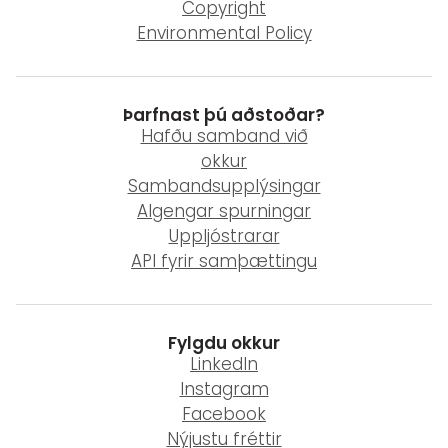
Copyright
Environmental Policy
Þarfnast þú aðstoðar?
Hafðu samband við
okkur
Sambandsupplýsingar
Algengar spurningar
Uppljóstrarar
API fyrir samþættingu
Fylgdu okkur
LinkedIn
Instagram
Facebook
Nýjustu fréttir