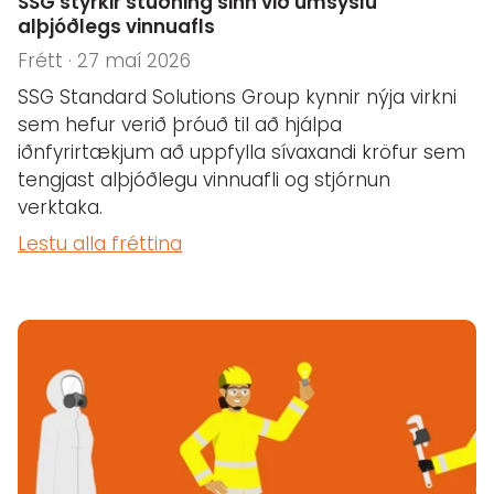
SSG styrkir stuðning sinn við umsýslu
alþjóðlegs vinnuafls
Frétt · 27 maí 2026
SSG Standard Solutions Group kynnir nýja virkni
sem hefur verið þróuð til að hjálpa
iðnfyrirtækjum að uppfylla sívaxandi kröfur sem
tengjast alþjóðlegu vinnuafli og stjórnun
verktaka.
Lestu alla fréttina