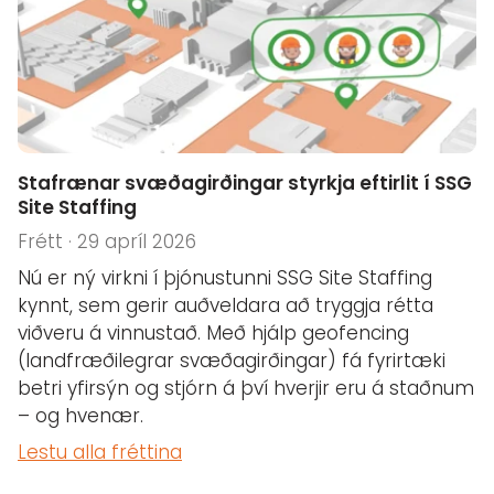
Stafrænar svæðagirðingar styrkja eftirlit í SSG
Site Staffing
Frétt · 29 apríl 2026
Nú er ný virkni í þjónustunni SSG Site Staffing
kynnt, sem gerir auðveldara að tryggja rétta
viðveru á vinnustað. Með hjálp geofencing
(landfræðilegrar svæðagirðingar) fá fyrirtæki
betri yfirsýn og stjórn á því hverjir eru á staðnum
– og hvenær.
Lestu alla fréttina