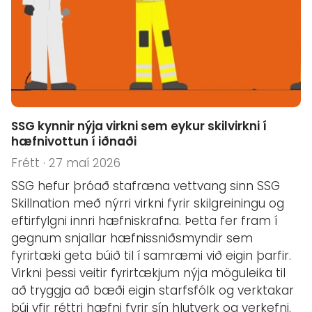
SSG kynnir nýja virkni sem eykur skilvirkni í
hæfnivottun í iðnaði
Frétt · 27 maí 2026
SSG hefur þróað stafræna vettvang sinn SSG
Skillnation með nýrri virkni fyrir skilgreiningu og
eftirfylgni innri hæfniskrafna. Þetta fer fram í
gegnum snjallar hæfnissniðsmyndir sem
fyrirtæki geta búið til í samræmi við eigin þarfir.
Virkni þessi veitir fyrirtækjum nýja möguleika til
að tryggja að bæði eigin starfsfólk og verktakar
búi yfir réttri hæfni fyrir sín hlutverk og verkefni.