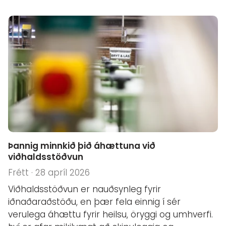
Þannig minnkið þið áhættuna við
viðhaldsstöðvun
Frétt · 28 apríl 2026
Viðhaldsstöðvun er nauðsynleg fyrir
iðnaðaraðstöðu, en þær fela einnig í sér
verulega áhættu fyrir heilsu, öryggi og umhverfi.