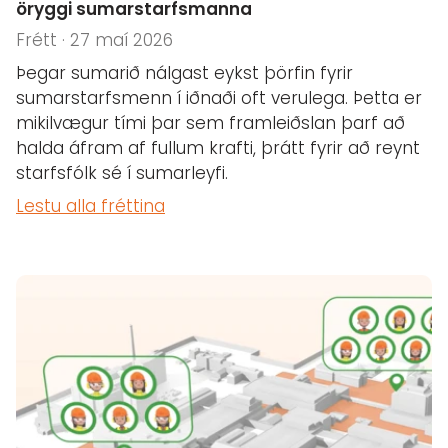
öryggi sumarstarfsmanna
Frétt · 27 maí 2026
Þegar sumarið nálgast eykst þörfin fyrir
sumarstarfsmenn í iðnaði oft verulega. Þetta er
mikilvægur tími þar sem framleiðslan þarf að
halda áfram af fullum krafti, þrátt fyrir að reynt
starfsfólk sé í sumarleyfi.
Lestu alla fréttina