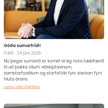
Góða sumarfríið!
Frétt · 24 júní 2026
Nú þegar sumarið er komið vil ég nota tækifærið
til að þakka öllum viðskiptavinum,
samstarfsaðilum og starfsfólki fyrir sterkan fyrri
hluta ársins.
Lestu alla fréttina