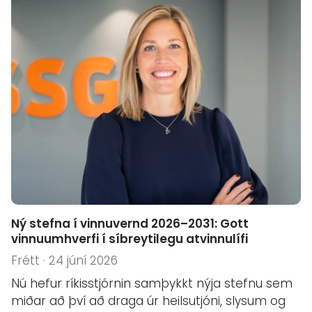
Ný stefna í vinnuvernd 2026–2031: Gott
vinnuumhverfi í síbreytilegu atvinnulífi
Frétt · 24 júní 2026
Nú hefur ríkisstjórnin samþykkt nýja stefnu sem
miðar að því að draga úr heilsutjóni, slysum og