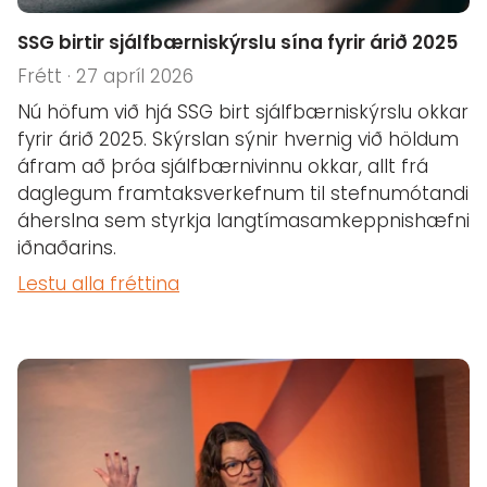
SSG birtir sjálfbærniskýrslu sína fyrir árið 2025
Frétt · 27 apríl 2026
Nú höfum við hjá SSG birt sjálfbærniskýrslu okkar
fyrir árið 2025. Skýrslan sýnir hvernig við höldum
áfram að þróa sjálfbærnivinnu okkar, allt frá
daglegum framtaksverkefnum til stefnumótandi
áherslna sem styrkja langtímasamkeppnishæfni
iðnaðarins.
Lestu alla fréttina