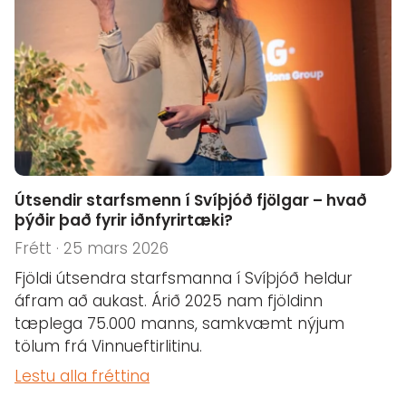
Útsendir starfsmenn í Svíþjóð fjölgar – hvað
þýðir það fyrir iðnfyrirtæki?
Frétt · 25 mars 2026
Fjöldi útsendra starfsmanna í Svíþjóð heldur
áfram að aukast. Árið 2025 nam fjöldinn
tæplega 75.000 manns, samkvæmt nýjum
tölum frá Vinnueftirlitinu.
Lestu alla fréttina