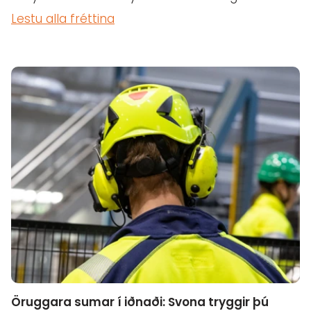
Lestu alla fréttina
Öruggara sumar í iðnaði: Svona tryggir þú