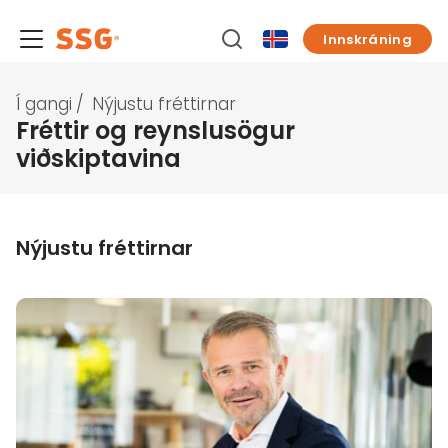
Innskráning
Í gangi
/
Nýjustu fréttirnar
Fréttir og reynslusögur
viðskiptavina
Nýjustu fréttirnar