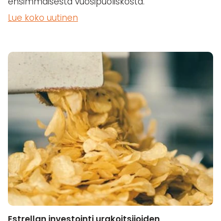
ensimmäisestä vuosipuoliskosta.
Lue koko uutinen
Estrellan investointi urakoitsijoiden