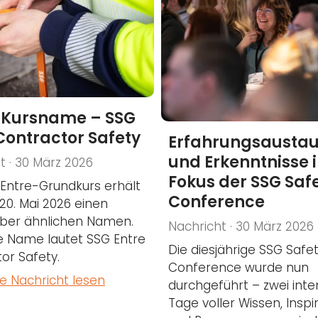
 Kursname – SSG
Contractor Safety
Erfahrungsausta
und Erkenntnisse 
t · 30 März 2026
Fokus der SSG Saf
Entre-Grundkurs erhält
Conference
0. Mai 2026 einen
aber ähnlichen Namen.
Nachricht · 30 März 2026
e Name lautet SSG Entre
Die diesjährige SSG Safe
or Safety.
Conference wurde nun
e Nachricht lesen
durchgeführt – zwei inte
Tage voller Wissen, Inspi