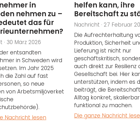
tnehmer in
helfen kann, ihre
den nehmen zu –
Bereitschaft zu st
edeutet das für
Nachricht · 27 Februar 2
trieunternehmen?
Die Aufrechterhaltung v
t · 30 März 2026
Produktion, Sicherheit un
Lieferung ist nicht nur
 der entsandten
geschäftskritisch, sonde
ehmer in Schweden wird
auch direkt zur Resilienz 
tsetzen. Im Jahr 2025
Gesellschaft bei. Hier k
ch die Zahl auf fast
unterstützen, indem es 
ersonen, so neue
beiträgt, die Bereitschaf
ken von Arbetsmiljöverket
Alltag konkret, skalierba
ische
funktional zu machen.
chutzbehörde).
Die ganze Nachricht les
e Nachricht lesen