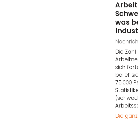
Arbei
Schwe
was b
Indus
Nachrich
Die Zahl
Arbeitn
sich for
belief si
75.000 P
Statisti
(schwed
Arbeitss
Die ganz