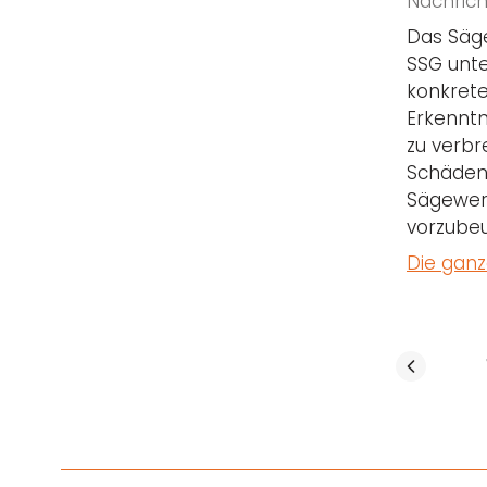
Nachrich
Das Säg
SSG unt
konkrete
Erkenntn
zu verbr
Schäden 
Sägewer
vorzube
Die ganz