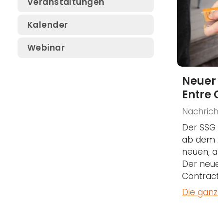
Veranstaltungen
SSG Electrical Safety
Kalender
Conference
Webinar
SSG Safety Conference
SSG Fluid Systems Day
Neuer
Entre 
Nachrich
Der SSG 
ab dem 2
neuen, 
Der neu
Contract
Die ganz