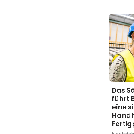
Das S
führt 
eine s
Handh
Ferti