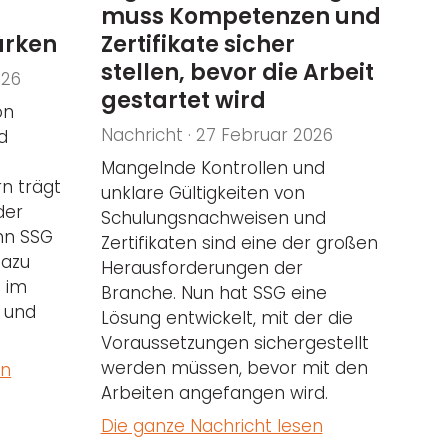
muss Kompetenzen und
ärken
Zertifikate sicher
stellen, bevor die Arbeit
026
gestartet wird
on
Nachricht · 27 Februar 2026
d
Mangelnde Kontrollen und
rn trägt
unklare Gültigkeiten von
der
Schulungsnachweisen und
ann SSG
Zertifikaten sind eine der großen
dazu
Herausforderungen der
t im
Branche. Nun hat SSG eine
r und
Lösung entwickelt, mit der die
Voraussetzungen sichergestellt
werden müssen, bevor mit den
en
Arbeiten angefangen wird.
Die ganze Nachricht lesen