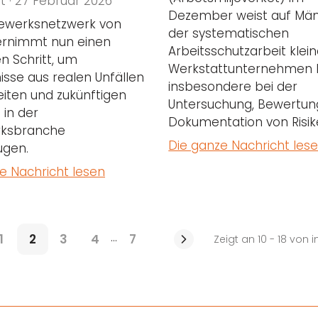
t · 27 Februar 2026
Dezember weist auf Män
ewerksnetzwerk von
der systematischen
ernimmt nun einen
Arbeitsschutzarbeit klei
n Schritt, um
Werkstattunternehmen h
isse aus realen Unfällen
insbesondere bei der
eiten und zukünftigen
Untersuchung, Bewertun
in der
Dokumentation von Risik
ksbranche
Die ganze Nachricht les
ugen.
e Nachricht lesen
...
1
2
3
4
7
Zeigt an 10 - 18 von