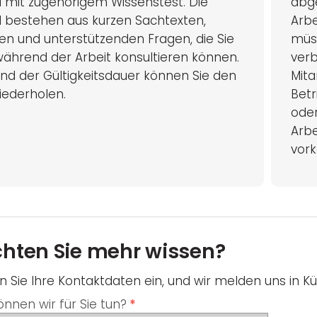
l mit zugehörigem Wissenstest. Die
abg
l bestehen aus kurzen Sachtexten,
Arbe
n und unterstützenden Fragen, die Sie
müs
ährend der Arbeit konsultieren können.
verb
d der Gültigkeitsdauer können Sie den
Mita
iederholen.
Betr
oder
Arb
vor
hten Sie mehr wissen?
 Sie Ihre Kontaktdaten ein, und wir melden uns in Kü
nnen wir für Sie tun?
*