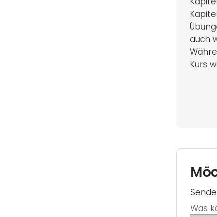
Kapite
Kapite
Übunge
auch w
Währen
Kurs w
Möc
Senden
Was kö