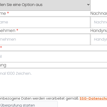
ame
*
Nachn
nehmen
*
Handy
*
lung
enbezogene Daten werden verarbeitet gemäß
SSG-Datenschu