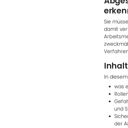
Abge
erken
Sie müss
damit ver
Arbeitsm
zweckmäß
Verfahren
Inhalt
In diesem 
was 
Rolle
Gefah
und 
Sich
der A