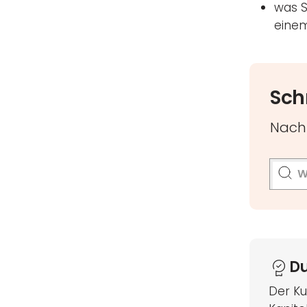
was S
einem
Sch
Nach 
D
Der Ku