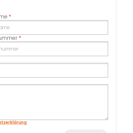
ame
*
nummer
*
tzerklärung