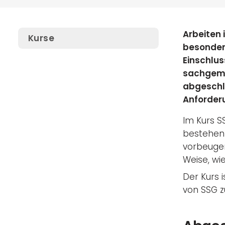
Arbeiten 
Kurse
besondere
Einschlus
sachgemä
abgeschlo
Anforder
Im Kurs S
bestehen 
vorbeugen
Weise, wi
Der Kurs 
von SSG z