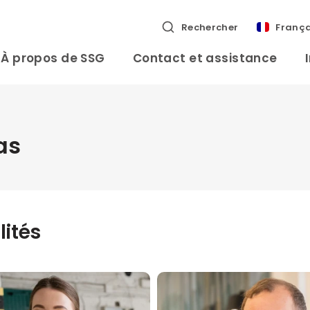
Rechercher
França
À propos de SSG
Contact et assistance
as
lités