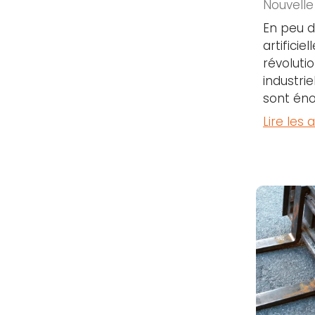
Nouvelle
En peu d
artificiel
révoluti
industrie
sont éno
Lire les