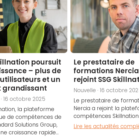
illnation poursuit
Le prestataire de
issance – plus de
formations Nerci
 utilisateurs et un
rejoint SSG Skillna
t grandissant
Nouvelle · 16 octobre 20
 · 16 octobre 2025
Le prestataire de forma
Nercia a rejoint la plat
lnation, la plateforme
compétences Skillnation..
ue de compétences de
dard Solutions Group,
Lire les actualités compl
ne croissance rapide...