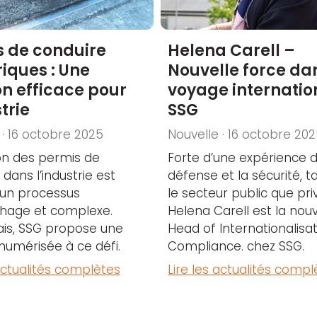
s de conduire
Helena Carell –
iques : Une
Nouvelle force dan
on efficace pour
voyage internatio
trie
SSG
 · 16 octobre 2025
Nouvelle · 16 octobre 20
on des permis de
Forte d’une expérience d
dans l’industrie est
défense et la sécurité, t
 un processus
le secteur public que pri
hage et complexe.
Helena Carell est la nouv
is, SSG propose une
Head of Internationalisa
 numérisée à ce défi.
Compliance. chez SSG.
 actualités complètes
Lire les actualités compl