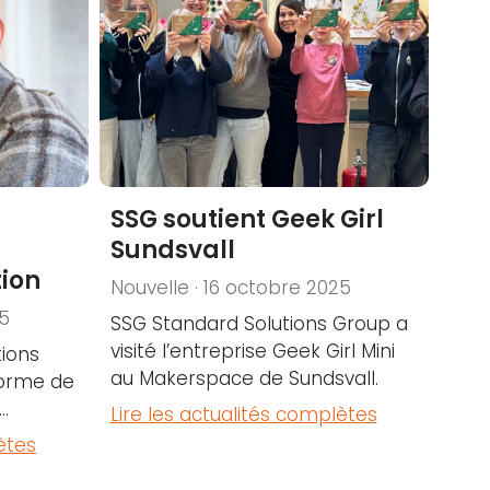
SSG soutient Geek Girl
a
Sundsvall
tion
Nouvelle · 16 octobre 2025
25
SSG Standard Solutions Group a
visité l’entreprise Geek Girl Mini
tions
au Makerspace de Sundsvall.
eforme de
.
Lire les actualités complètes
ètes