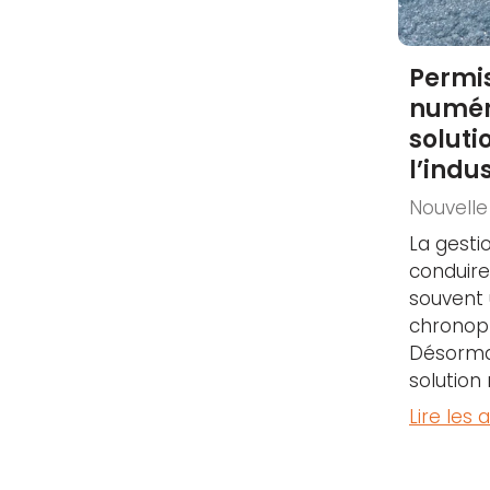
Permi
numér
soluti
l’indus
Nouvelle
La gesti
conduire 
souvent
chronop
Désorma
solution
Lire les