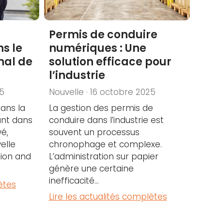
Permis de conduire
s le
numériques : Une
nal de
solution efficace pour
l’industrie
25
Nouvelle · 16 octobre 2025
ans la
La gestion des permis de
ant dans
conduire dans l’industrie est
vé,
souvent un processus
elle
chronophage et complexe.
tion and
L’administration sur papier
génère une certaine
inefficacité...
ètes
Lire les actualités complètes