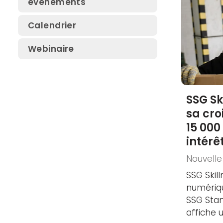
événements
SSG Electrical Safety
Calendrier
Conference
Webinaire
SSG Safety Conference
SSG Fluid Systems Day
SSG Sk
sa cro
15 000
intérê
Nouvelle
SSG Skil
numériq
SSG Stan
affiche u