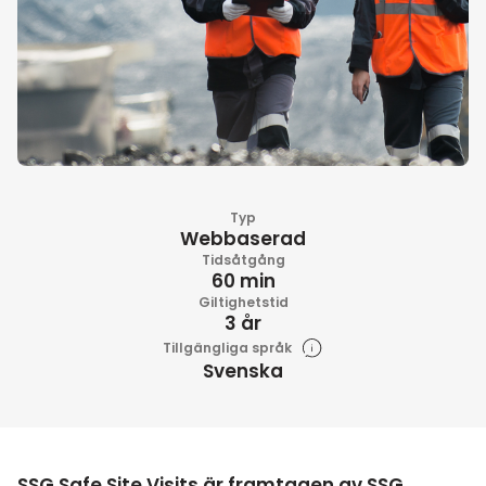
Typ
Webbaserad
Tidsåtgång
60 min
Giltighetstid
3 år
Tillgängliga språk
Svenska
SSG Safe Site Visits är framtagen av SSG