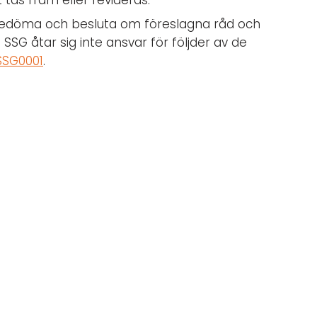
t tas fram eller revideras.
lv bedöma och besluta om föreslagna råd och
. SSG åtar sig inte ansvar för följder av de
SSG0001
.