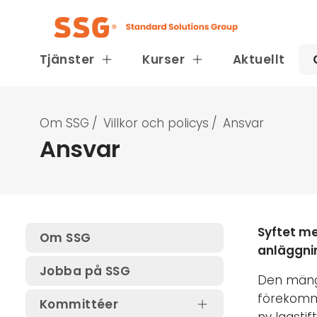
Tjänster
Kurser
Aktuellt
Om SSG
/
Villkor och policys
/
Ansvar
Ansvar
Syftet me
Om SSG
anläggnin
Jobba på SSG
Den mängd
förekomma
Kommittéer