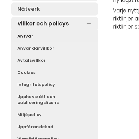
ny lagstif
Delta i kommitté eller
Nätverk
Varje nyt
arbetsgrupp
riktlinjer
Villkor och policys
riktlinje
Ansvar
Användarvillkor
Avtalsvillkor
Cookies
Integritetspolicy
Upphovsrätt och
publiceringslicens
Miljöpolicy
Uppförandekod
Visselblåsarpolicy