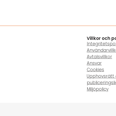
Villkor och p
Integritetspol
Användarvillk
Avtalsvillkor
Ansvar
Cookies
Upphovsrätt
publiceringsl
Miljöpolicy