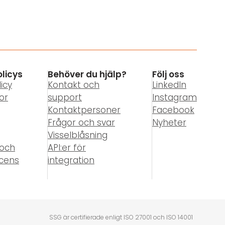
olicys
Behöver du hjälp?
Följ oss
icy
Kontakt och
LinkedIn
or
support
Instagram
Kontaktpersoner
Facebook
Frågor och svar
Nyheter
Visselblåsning
 och
API:er för
icens
integration
SSG är certifierade enligt ISO 27001 och ISO 14001