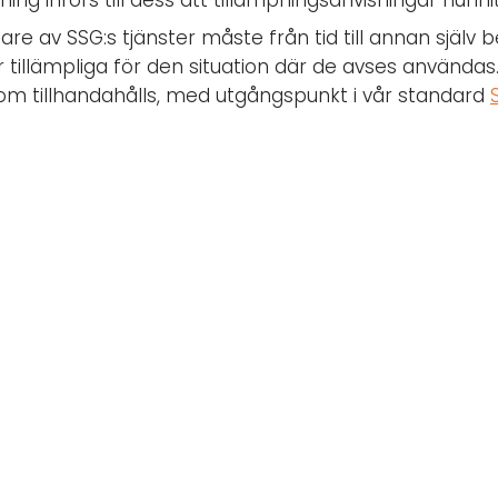
tning införs till dess att tillämpningsanvisningar hunni
tjare av SSG:s tjänster måste från tid till annan sjä
 är tillämpliga för den situation där de avses användas
r som tillhandahålls, med utgångspunkt i vår standard