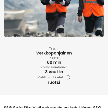
Tyyppi
Verkkopohjainen
Kesto
60 min
Voimassaoloaika
3 voutta
Valittavat kielet
ruotsi
SSG Safe Site Visits -kurssin on kehittänyt SSG