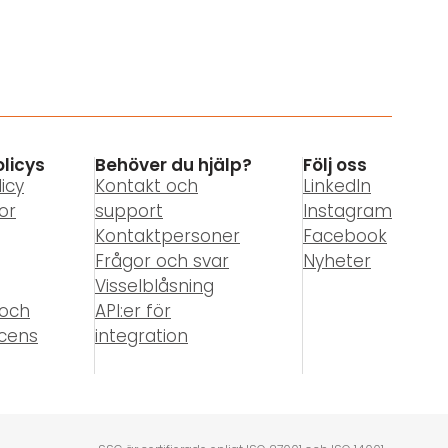
olicys
Behöver du hjälp?
Följ oss
icy
Kontakt och
LinkedIn
or
support
Instagram
Kontaktpersoner
Facebook
Frågor och svar
Nyheter
Visselblåsning
 och
API:er för
icens
integration