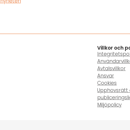
 nyheten
Villkor och p
Integritetspol
Användarvillk
Avtalsvillkor
Ansvar
Cookies
Upphovsrätt
publiceringsl
Miljöpolicy