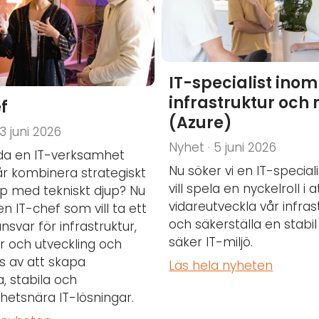
IT-specialist inom
infrastruktur och
f
(Azure)
3 juni 2026
Nyhet · 5 juni 2026
leda en IT-verksamhet
Nu söker vi en IT-special
år kombinera strategiskt
vill spela en nyckelroll i a
p med tekniskt djup? Nu
vidareutveckla vår infras
en IT-chef som vill ta ett
och säkerställa en stabi
nsvar för infrastruktur,
säker IT-miljö.
ur och utveckling och
s av att skapa
Läs hela nyheten
 stabila och
etsnära IT-lösningar.