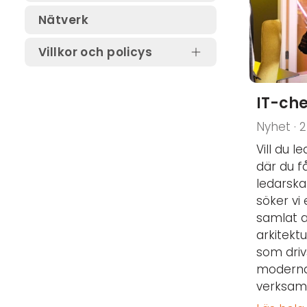
Delta i kommitté eller
Nätverk
arbetsgrupp
Villkor och policys
Ansvar
IT-che
Användarvillkor
Nyhet · 2
Avtalsvillkor
Vill du 
Cookies
där du f
ledarska
Integritetspolicy
söker vi 
Upphovsrätt och
samlat a
publiceringslicens
arkitekt
som driv
Miljöpolicy
moderna,
Uppförandekod
verksamh
Visselblåsarpolicy