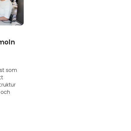
 moln
ist som
tt
truktur
l och