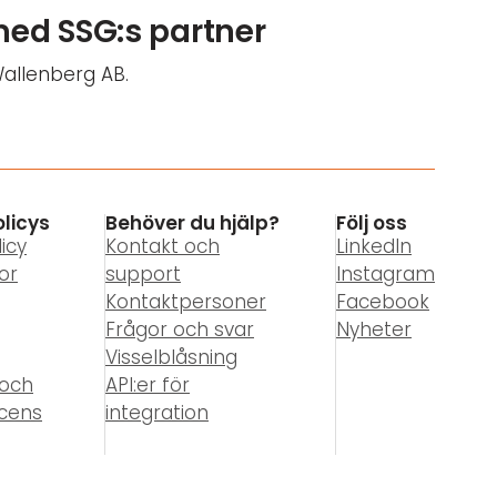
med SSG:s partner
Wallenberg AB.
olicys
Behöver du hjälp?
Följ oss
icy
Kontakt och
LinkedIn
or
support
Instagram
Kontaktpersoner
Facebook
Frågor och svar
Nyheter
Visselblåsning
 och
API:er för
icens
integration