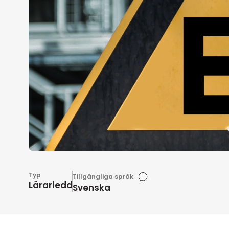
Typ
Tillgängliga språk
Lärarledd
Svenska