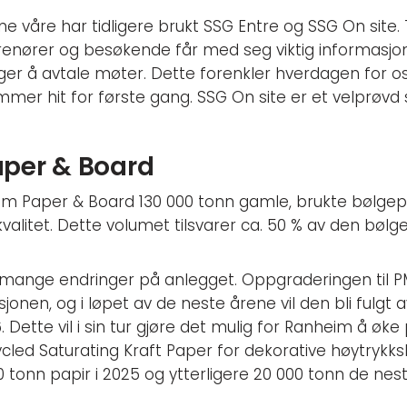
 våre har tidligere brukt SSG Entre og SSG On site.
prenører og besøkende får med seg viktig informasjo
nger å avtale møter. Dette forenkler hverdagen for 
mer hit for første gang. SSG On site er et velprøvd
per & Board
im Paper & Board 130 000 tonn gamle, brukte bølgep
valitet. Dette volumet tilsvarer ca. 50 % av den bø
je mange endringer på anlegget. Oppgraderingen til P
sjonen, og i løpet av de neste årene vil den bli fulg
Dette vil i sin tur gjøre det mulig for Ranheim å øk
ycled Saturating Kraft Paper for dekorative høytrykk
0 tonn papir i 2025 og ytterligere 20 000 tonn de nes