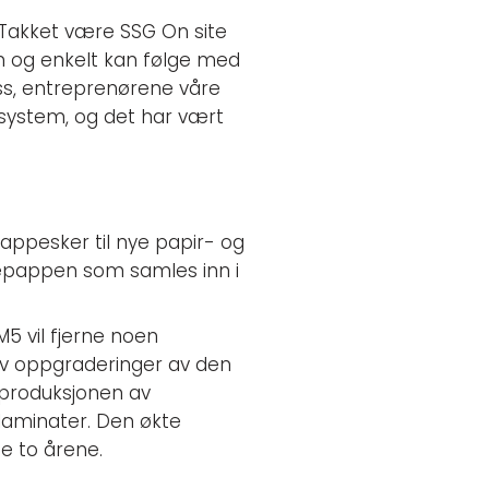
 Takket være SSG On site
n og enkelt kan følge med
oss, entreprenørene våre
 system, og det har vært
appesker til nye papir- og
lgepappen som samles inn i
M5 vil fjerne noen
t av oppgraderinger av den
e produksjonen av
slaminater. Den økte
te to årene.