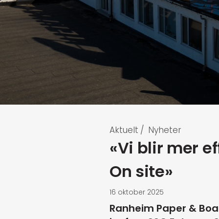
Aktuelt
/
Nyheter
«Vi blir mer e
On site»
16 oktober 2025
Ranheim Paper & Board