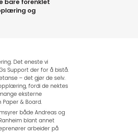
e bare forenklet
opplæring og
ring. Det eneste vi
SGs Support der for å bistå.
etanse – det gjør de selv.
 opplæring, fordi de nektes
g mange eksterne
im Paper & Board.
nomsyrer både Andreas og
r Ranheim blant annet
reprenører arbeider på