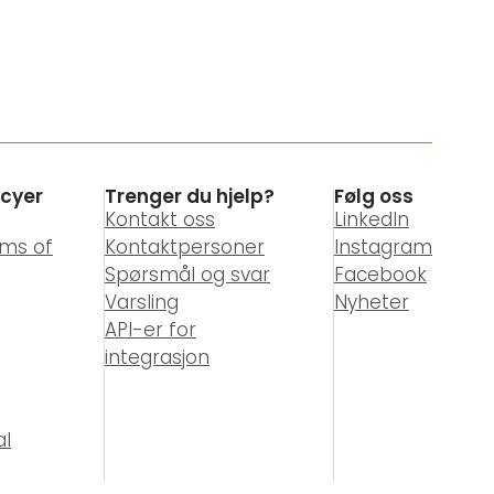
icyer
Trenger du hjelp?
Følg oss
Kontakt oss
LinkedIn
rms of
Kontaktpersoner
Instagram
Spørsmål og svar
Facebook
Varsling
Nyheter
API-er for
integrasjon
al