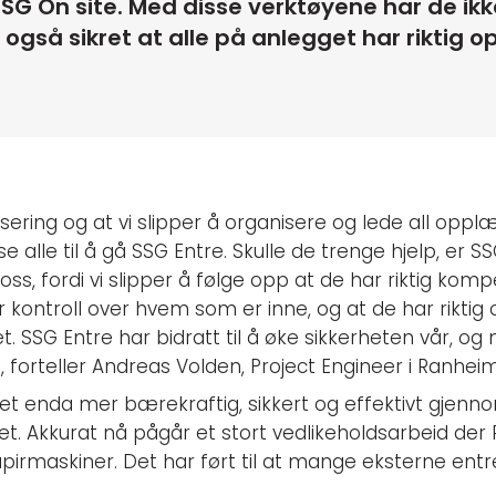
SSG On site. Med disse verktøyene har de ikk
også sikret at alle på anlegget har riktig 
sering og at vi slipper å organisere og lede all opplæ
se alle til å gå SSG Entre. Skulle de trenge hjelp, er S
oss, fordi vi slipper å følge opp at de har riktig komp
år kontroll over hvem som er inne, og at de har riktig
t. SSG Entre har bidratt til å øke sikkerheten vår, o
t, forteller Andreas Volden, Project Engineer i Ranhe
et enda mer bærekraftig, sikkert og effektivt gjen
t. Akkurat nå pågår et stort vedlikeholdsarbeid de
pirmaskiner. Det har ført til at mange eksterne ent