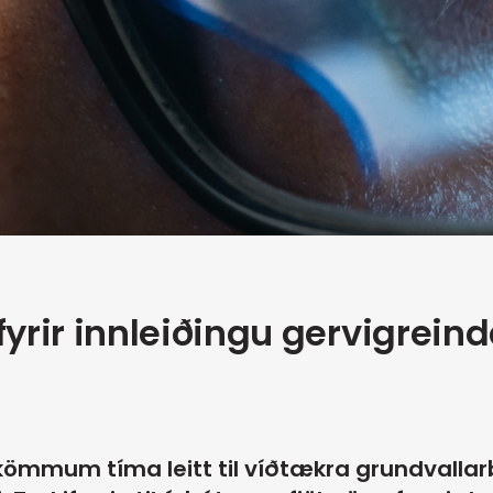
r fyrir innleiðingu gervigrein
kömmum tíma leitt til víðtækra grundvallar