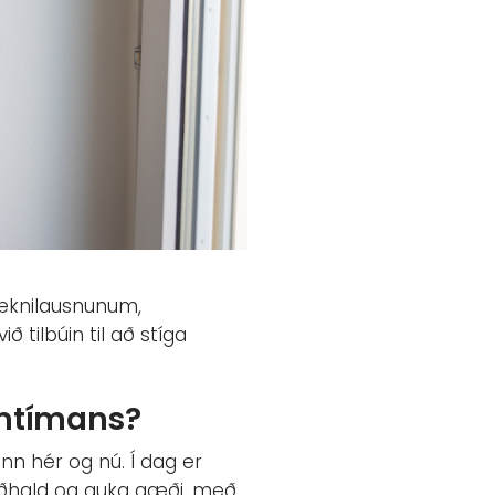
tæknilausnunum,
 tilbúin til að stíga
amtímans?
inn hér og nú. Í dag er
viðhald og auka gæði, með