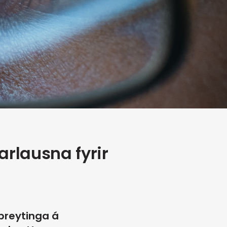
darlausna fyrir
breytinga á