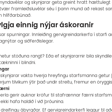
yndavélar og skynjarar geta greint hratt hættulegt a
 tvær framleiðsluvélar séu í þann mund að rekast 
nn hlífðarbúnað.
ylgja einnig nýjar áskoranir
r spurningar. Innleiðing gervigreindarkerfa í starfi
gnýtar og siðferðislegar.
metur stöðuna rangt? Eða ef skynjararnir bila skyndil
ækninni í blindni.
ingar
kynjarar vakta hverja hreyfingu starfsmanna getur 
rjum tilvikum ýtir það undir streitu, fremur en öryggi
færni
rla gerir auknar kröfur til stafrænnar færni starfsm
kki hafa haldið í við þróunina.
dreifingu ábyrgðar. Ef gervigreindarkerfi leggur til að