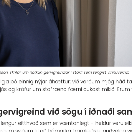
lsson, skrifar um notkun gervigreindar í starfi sem tengist vinnuvernd.
ylgja þó einnig nýjar áhættur; við verðum mjög háð 
jós og kröfur um stafræna færni aukast mikið. Erum við
ervigreind við sögu í iðnaði s
ki lengur eitthvað sem er væntanlegt - heldur veruleik
örgum sviðum til að hámarka framleiðslu, auðvelda 