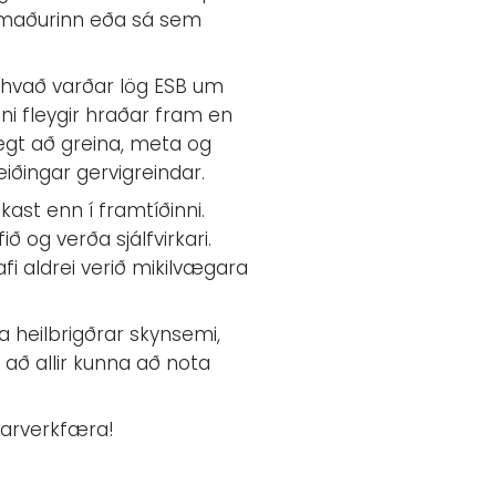
firmaðurinn eða sá sem
 hvað varðar lög ESB um
i fleygir hraðar fram en
lvægt að greina, meta og
iðingar gervigreindar.
ast enn í framtíðinni.
 og verða sjálfvirkari.
i aldrei verið mikilvægara
a heilbrigðrar skynsemi,
a að allir kunna að nota
darverkfæra!