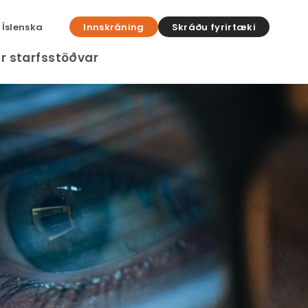
Íslenska
Innskráning
Skráðu fyrirtæki
r starfsstöðvar