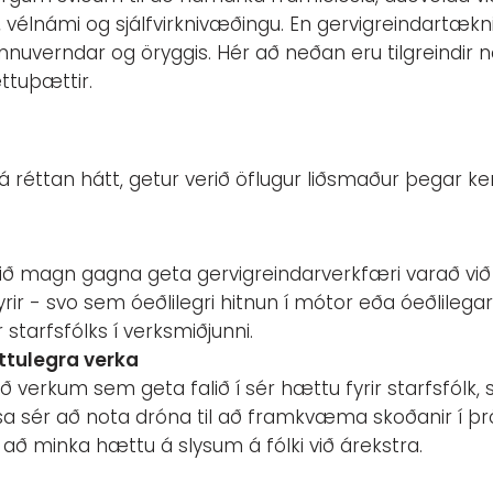
vélnámi og sjálfvirknivæðingu. En gervigreindartækni e
vinnuverndar og öryggis. Hér að neðan eru tilgreindir 
ttuþættir.
 á réttan hátt, getur verið öflugur liðsmaður þegar 
kið magn gagna geta gervigreindarverkfæri varað v
yrir - svo sem óeðlilegri hitnun í mótor eða óeðlileg
starfsfólks í verksmiðjunni.
ttulegra verka
ið verkum sem geta falið í sér hættu fyrir starfsfól
sa sér að nota dróna til að framkvæma skoðanir í
il að minka hættu á slysum á fólki við árekstra.