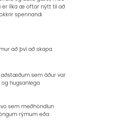
r líka æ oftar nýtt til að
nokkrir spennandi
kemur að því að skapa
ið aðstæðum sem áður var
ar og hugsanlega
k, svo sem meðhöndlun
 þröngum rýmum eða