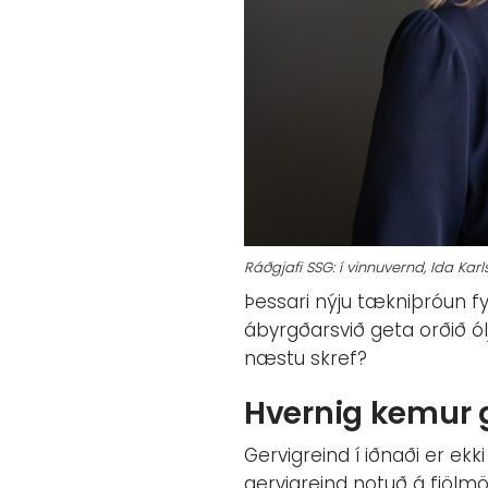
Ráðgjafi SSG: í vinnuvernd, Ida Kar
Þessari nýju tækniþróun f
ábyrgðarsvið geta orðið ól
næstu skref?
Hvernig kemur g
Gervigreind í iðnaði er ek
gervigreind notuð á fjölm