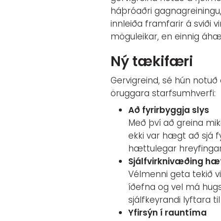
háþróaðri gagnagreiningu, 
innleiða framfarir á sviði 
möguleikar, en einnig áhæ
Ný tækifæri
Gervigreind, sé hún notuð
öruggara starfsumhverfi:
Að fyrirbyggja slys
Með því að greina mi
ekki var hægt að sjá f
hættulegar hreyfingar 
Sjálfvirknivæðing hæ
Vélmenni geta tekið v
íðefna og vel má hug
sjálfkeyrandi lyftara t
Yfirsýn í rauntíma