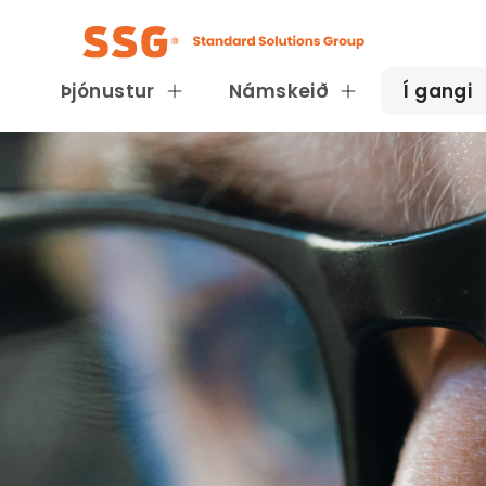
Þjónustur
Námskeið
Í gangi