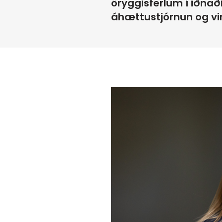
öryggisferlum í iðnaði
áhættustjórnun og vi