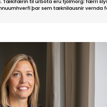
. Tækifærin til úrbóta eru fjölmörg: færri sl
nnuumhverfi þar sem tæknilausnir vernda fó