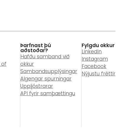
Þarfnast þú
Fylgdu okkur
aðstoðar?
LinkedIn
Hafðu samband við
Instagram
 of
okkur
Facebook
Sambandsupplýsingar
Nýjustu fréttir
Algengar spurningar
Uppljóstrarar
API fyrir samþættingu