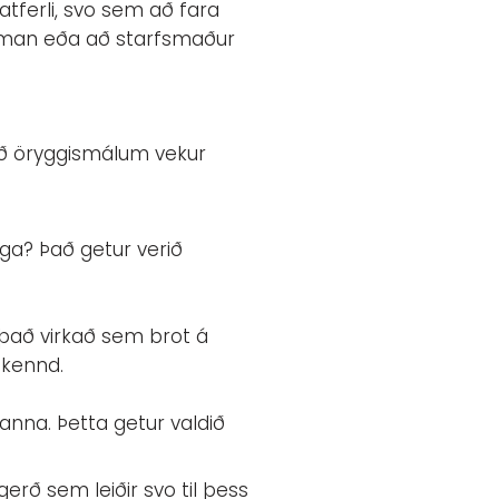
tferli, svo sem að fara
saman eða að starfsmaður
 að öryggismálum vekur
ega? Það getur verið
það virkað sem brot á
skennd.
anna. Þetta getur valdið
gerð sem leiðir svo til þess