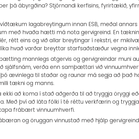
ber þá ábyrgðina? Stjórnandi kerfisins, fyrirtækið, y
ð víðtækum lagabreytingum innan ESB, meðal annars
um með hvaða hætti má nota gervigreind. En tækninn
ér, rétt eins og við allar breytingar í rekstri, er miki
líka hvað varðar breyttar starfsaðstæður vegna innle
mþætting mannlegs atgervis og gervigreindar muni auk
ð sjálfsnám, verða enn samþættari við vinnuumhverfið
þó ævinlega til staðar og raunar má segja að það haf
milli tækni og manns.
 ekki að koma í stað aðgerða til að tryggja öryggi eð
a. Með því að láta fólki í té réttu verkfærin og tryggj
 skapa frábært vinnuumhverfi.
frábæran og öruggan vinnustað með hjálp gervigrein