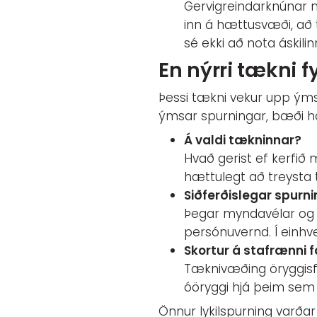
Gervigreindarknúnar m
inn á hættusvæði, að
sé ekki að nota áskili
En nýrri tækni f
Þessi tækni vekur upp ýmsa
ýmsar spurningar, bæði ha
Á valdi tækninnar?
Hvað gerist ef kerfið 
hættulegt að treysta t
Siðferðislegar spurn
Þegar myndavélar og s
persónuvernd. Í einhve
Skortur á stafrænni 
Tæknivæðing öryggisfe
óöryggi hjá þeim sem e
Önnur lykilspurning varðar 