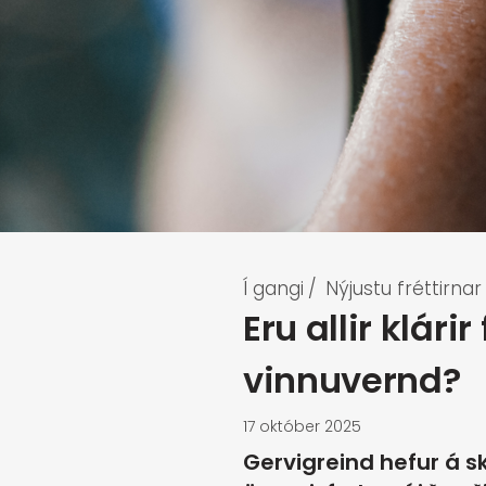
Í gangi
/
Nýjustu fréttirnar
Eru allir klári
vinnuvernd?
17 október 2025
Gervigreind hefur á s