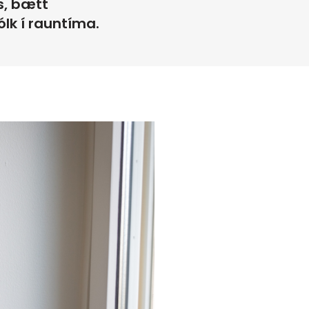
ys, bætt
lk í rauntíma.