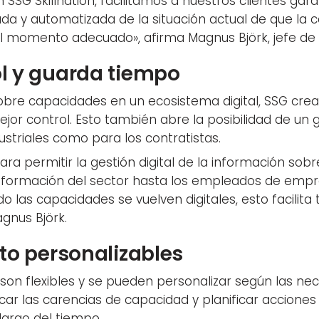
 SSG Skillnation, facilitamos a nuestros clientes gar
da y automatizada de la situación actual de que la
el momento adecuado», afirma Magnus Björk, jefe de
ol y guarda tiempo
sobre capacidades en un ecosistema digital, SSG crea
jor control. Esto también abre la posibilidad de un
ustriales como para los contratistas.
para permitir la gestión digital de la información so
 formación del sector hasta los empleados de empre
o las capacidades se vuelven digitales, esto facilita 
gnus Björk.
nto personalizables
 son flexibles y se pueden personalizar según las n
ar las carencias de capacidad y planificar acciones 
argo del tiempo.