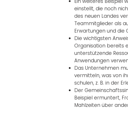
Ein weiteres Beispiel
einstellt, die noch ni
des neuen Landes vert
Teammitglieder als a
Erwartungen und die G
Die wichtigsten Anwei
Organisation bereits e
unterstützende Resso
Anwendungen verwende
Das Unternehmen muss
vermitteln, was von i
schulen, z. B. in der 
Der Gemeinschaftssin
Beispiel ermuntert, F
Mahlzeiten über ander