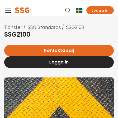
Logga in
Tjänster
/
SSG Standards
/
SSG2100
SSG2100
Kontakta sälj
Logga in