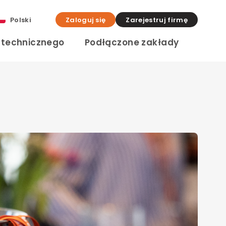
Polski
Zaloguj się
Zarejestruj firmę
a technicznego
Podłączone zakłady