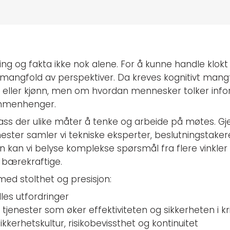
faring og fakta ikke nok alene. For å kunne handle klok
mangfold av perspektiver. Da kreves kognitivt mangf
 eller kjønn, men om hvordan mennesker tolker info
ammenhenger.
ass der ulike måter å tenke og arbeide på møtes. G
nester samler vi tekniske eksperter, beslutningstaker
 kan vi belyse komplekse spørsmål fra flere vinkler
bærekraftige.
med stolthet og presisjon:
les utfordringer
 tjenester som øker effektiviteten og sikkerheten i kr
kkerhetskultur, risikobevissthet og kontinuitet