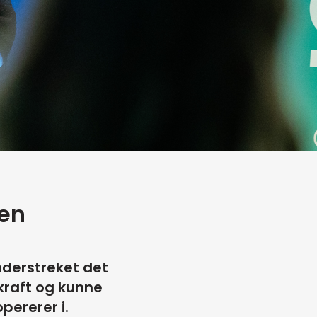
den
nderstreket det
raft og kunne
pererer i.