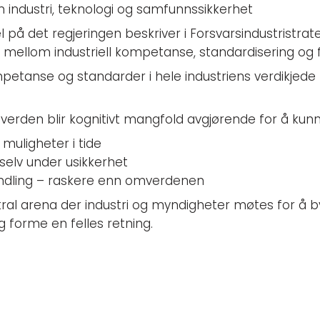
 industri, teknologi og samfunnssikkerhet
 på det regjeringen beskriver i Forsvarsindustristrate
ro mellom industriell kompetanse, standardisering og
mpetanse og standarder i hele industriens verdikjede
g verden blir kognitivt mangfold avgjørende for å kunn
g muligheter i tide
selv under usikkerhet
andling – raskere enn omverdenen
al arena der industri og myndigheter møtes for å by
g forme en felles retning.