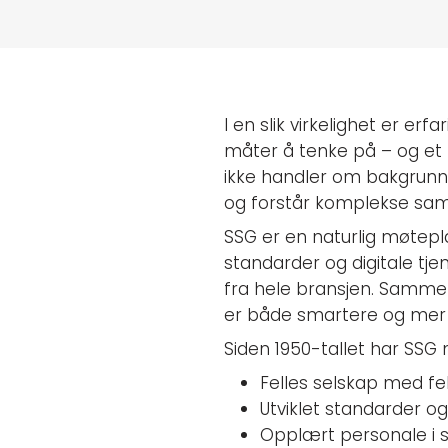
I en slik virkelighet er er
måter å tenke på – og et 
ikke handler om bakgrunn
og forstår komplekse s
SSG er en naturlig møtepl
standarder og digitale tje
fra hele bransjen. Sammen
er både smartere og mer 
Siden 1950-tallet har SSG 
Felles selskap med fel
Utviklet standarder og
Opplært personale i si