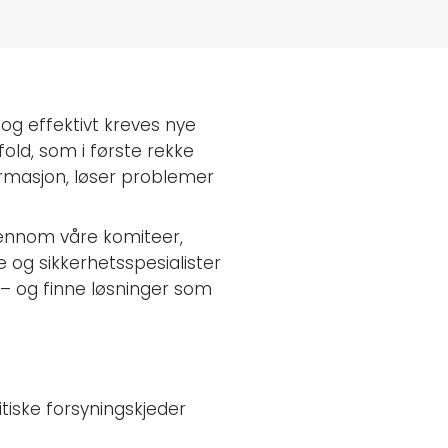
t og effektivt kreves nye
old, som i første rekke
rmasjon, løser problemer
jennom våre komiteer,
e og sikkerhetsspesialister
 – og finne løsninger som
itiske forsyningskjeder