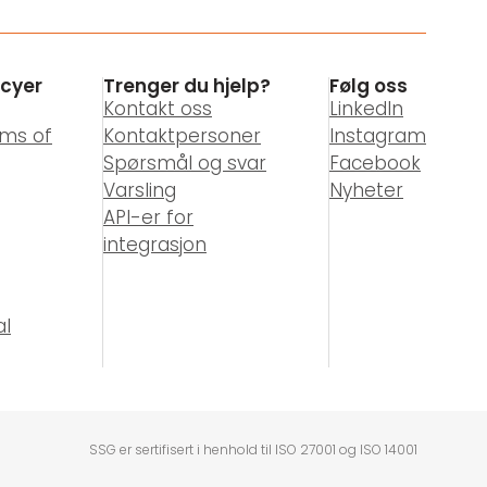
icyer
Trenger du hjelp?
Følg oss
Kontakt oss
LinkedIn
rms of
Kontaktpersoner
Instagram
Spørsmål og svar
Facebook
Varsling
Nyheter
API-er for
integrasjon
al
SSG er sertifisert i henhold til ISO 27001 og ISO 14001