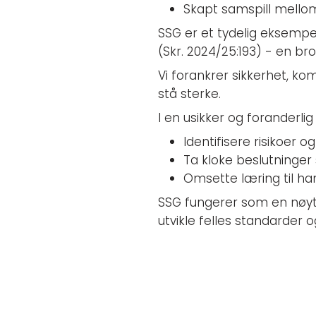
Skapt samspill mellom
SSG er et tydelig eksempel
(Skr. 2024/25:193) - en b
Vi forankrer sikkerhet, ko
stå sterke.
I en usikker og foranderli
Identifisere risikoer o
Ta kloke beslutninger 
Omsette læring til h
SSG fungerer som en nøytr
utvikle felles standarder o