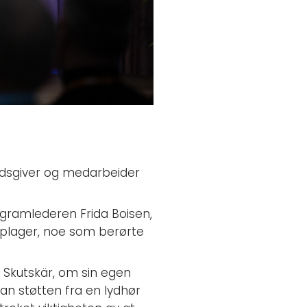
idsgiver og medarbeider
ogramlederen Frida Boisen,
 plager, noe som berørte
i Skutskär, om sin egen
n støtten fra en lydhør