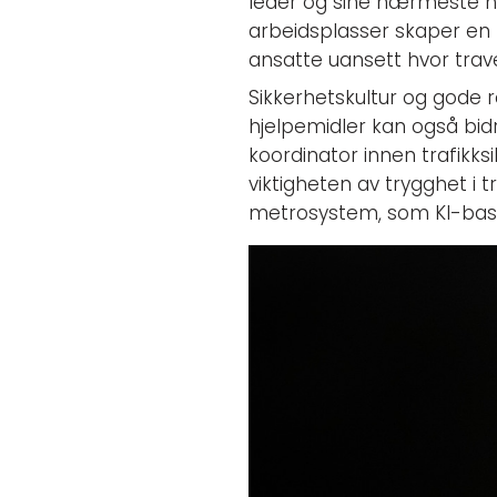
leder og sine nærmeste ha
arbeidsplasser skaper en ku
ansatte uansett hvor travel
Sikkerhetskultur og gode 
hjelpemidler kan også bidr
koordinator innen trafikks
viktigheten av trygghet i
metrosystem, som KI-basert