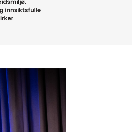
idsmiljø.
 innsiktsfulle
irker