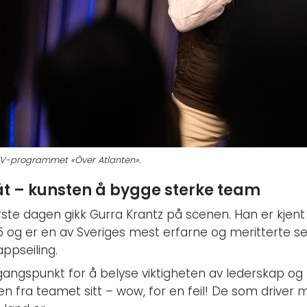
 TV-programmet «Över Atlanten».
båt – kunsten å bygge sterke team
rste dagen gikk Gurra Krantz på scenen. Han er kje
5 og er en av Sveriges mest erfarne og meritterte se
appseiling.
gangspunkt for å belyse viktigheten av lederskap og 
n fra teamet sitt – wow, for en feil! De som driver m