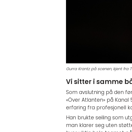
Gurra Krantz på scenen, kjent fra
Vi sitter i samme 
Som avslutning på den fø
«Över Atlanten» på Kanal 
erfaring fra profesjonell k
Han brukte seiling som ut
man klarer seg uten støtte