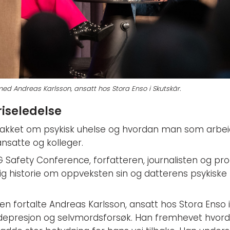
 Andreas Karlsson, ansatt hos Stora Enso i Skutskär.
riseledelse
nakket om psykisk uhelse og hvordan man som arbe
ansatte og kolleger.​
 Safety Conference, forfatteren, journalisten og pr
ig historie om oppveksten sin og datterens psykiske
isen fortalte Andreas Karlsson, ansatt hos Stora Enso 
presjon og selvmordsforsøk. Han fremhevet hvorda