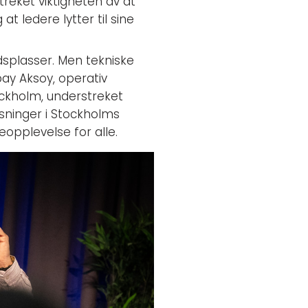
reket viktigheten av at
t ledere lytter til sine
dsplasser. Men tekniske
pay Aksoy, operativ
tockholm, understreket
øsninger i Stockholms
eopplevelse for alle.