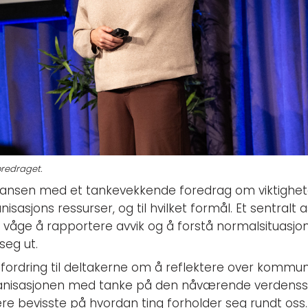
oredraget.
ransen med et tankevekkende foredrag om viktighe
nisasjons ressurser, og til hvilket formål. Et sentralt 
å våge å rapportere avvik og å forstå normalsituasjo
 seg ut.
ordring til deltakerne om å reflektere over kommun
ganisasjonen med tanke på den nåværende verdenssit
re bevisste på hvordan ting forholder seg rundt oss.