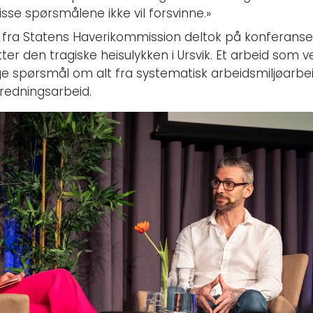
isse spørsmålene ikke vil forsvinne.»
mi fra Statens Haverikommission deltok på konferanse
ter den tragiske heisulykken i Ursvik. Et arbeid som v
e spørsmål om alt fra systematisk arbeidsmiljøarbei
redningsarbeid.