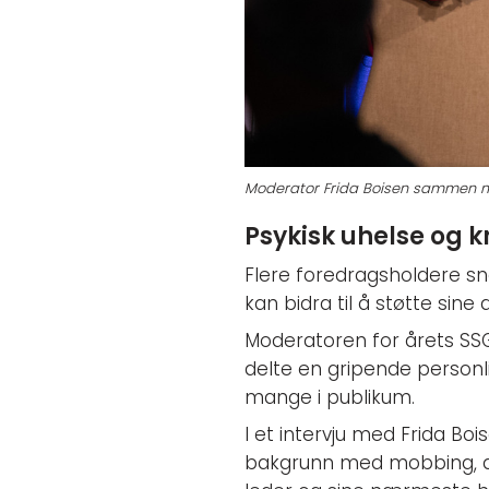
Moderator Frida Boisen sammen med
Psykisk uhelse og k
Flere foredragsholdere s
kan bidra til å støtte sine 
Moderatoren for årets SSG
delte en gripende personl
mange i publikum.
I et intervju med Frida Bo
bakgrunn med mobbing, de