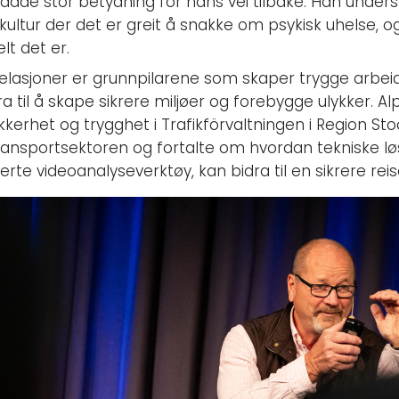
dde stor betydning for hans vei tilbake. Han underst
ltur der det er greit å snakke om psykisk uhelse, og a
t det er.​
relasjoner er grunnpilarene som skaper trygge arbei
a til å skape sikrere miljøer og forebygge ulykker. Al
ikkerhet og trygghet i Trafikförvaltningen i Region S
 transportsektoren og fortalte om hvordan tekniske l
e videoanalyseverktøy, kan bidra til en sikrere reis