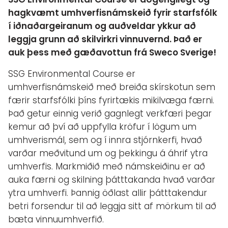
hagkvæmt umhverfisnámskeið fyrir starfsfólk
í iðnaðargeiranum og auðveldar ykkur að
leggja grunn að skilvirkri vinnuvernd. Það er
auk þess með gæðavottun frá Sweco Sverige!
SSG Environmental Course er
umhverfisnámskeið með breiða skírskotun sem
færir starfsfólki þíns fyrirtækis mikilvæga færni.
Það getur einnig verið gagnlegt verkfæri þegar
kemur að því að uppfylla kröfur í lögum um
umhverismál, sem og í innra stjórnkerfi, hvað
varðar meðvitund um og þekkingu á áhrif ytra
umhverfis. Markmiðið með námskeiðinu er að
auka færni og skilning þátttakanda hvað varðar
ytra umhverfi. Þannig öðlast allir þátttakendur
betri forsendur til að leggja sitt af mörkum til að
bæta vinnuumhverfið.