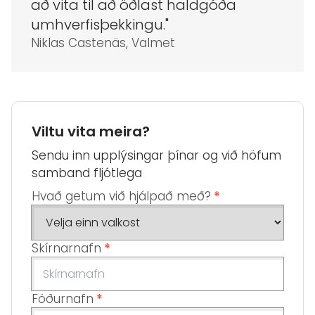
að vita til að öðlast haldgóða
umhverfisþekkingu."
Niklas Castenäs, Valmet
Viltu vita meira?
Sendu inn upplýsingar þínar og við höfum
samband fljótlega
Hvað getum við hjálpað með?
*
Skírnarnafn
*
Föðurnafn
*