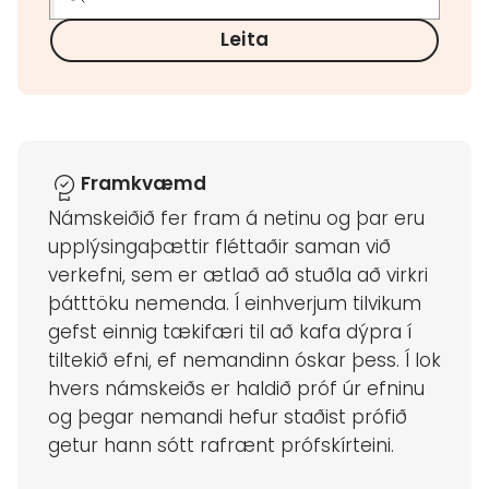
Leita
Framkvæmd
Námskeiðið fer fram á netinu og þar eru
upplýsingaþættir fléttaðir saman við
verkefni, sem er ætlað að stuðla að virkri
þátttöku nemenda. Í einhverjum tilvikum
gefst einnig tækifæri til að kafa dýpra í
tiltekið efni, ef nemandinn óskar þess. Í lok
hvers námskeiðs er haldið próf úr efninu
og þegar nemandi hefur staðist prófið
getur hann sótt rafrænt prófskírteini.