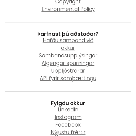
Copyright
Environmental Policy
Þarfnast þú aðstoðar?
Hafðu samband við
okkur
Sambandsupplýsingar
Algengar spurningar
Uppljóstrarar
API fyrir samþættingu
Fylgdu okkur
LinkedIn
Instagram
Facebook
Nýjustu fréttir