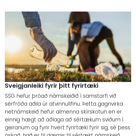
Sveigjanleiki fyrir þitt fyrirtæki
SSG hefur þróað námskeiðið í samstarfi við
sérfróða aðila úr atvinnulífinu. Þetta gagnvirka
netnámskeið hefur almenna skírskotun en er
einnig hægt að aðlaga að sértækum sviðum í
geiranum og fyrir hvert fyrirtæki fyrir sig, sé þess
óskað. Það er til dæmis til sértækt námskeið