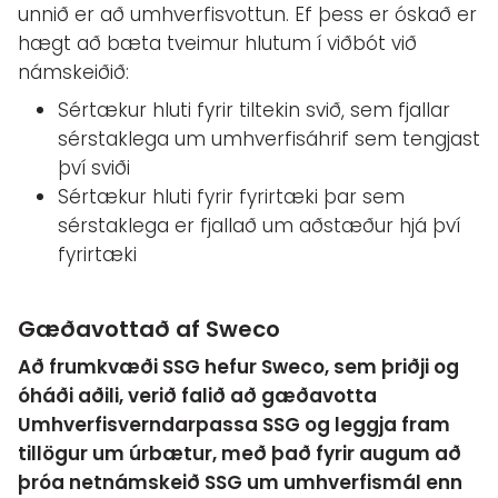
unnið er að umhverfisvottun. Ef þess er óskað er
hægt að bæta tveimur hlutum í viðbót við
námskeiðið:
Sértækur hluti fyrir tiltekin svið, sem fjallar
sérstaklega um umhverfisáhrif sem tengjast
því sviði
Sértækur hluti fyrir fyrirtæki þar sem
sérstaklega er fjallað um aðstæður hjá því
fyrirtæki
Gæðavottað af Sweco
Að frumkvæði SSG hefur Sweco, sem þriðji og
óháði aðili, verið falið að gæðavotta
Umhverfisverndarpassa SSG og leggja fram
tillögur um úrbætur, með það fyrir augum að
þróa netnámskeið SSG um umhverfismál enn