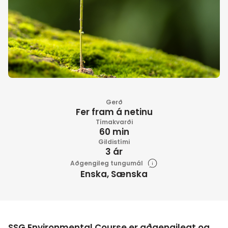
Gerð
Fer fram á netinu
Tímakvarði
60 min
Gildistími
3 ár
Aðgengileg tungumál
Enska, Sænska
SSG Environmental Course er aðgengilegt og