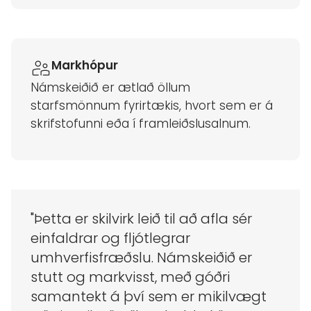
Markhópur
Námskeiðið er ætlað öllum
starfsmönnum fyrirtækis, hvort sem er á
skrifstofunni eða í framleiðslusalnum.
"Þetta er skilvirk leið til að afla sér
einfaldrar og fljótlegrar
umhverfisfræðslu. Námskeiðið er
stutt og markvisst, með góðri
samantekt á því sem er mikilvægt