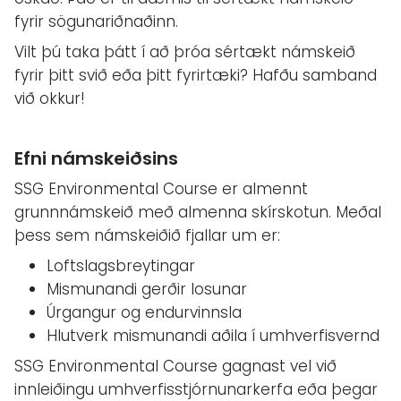
fyrir sögunariðnaðinn.
Vilt þú taka þátt í að þróa sértækt námskeið
fyrir þitt svið eða þitt fyrirtæki? Hafðu samband
við okkur!
Efni námskeiðsins
SSG Environmental Course er almennt
grunnnámskeið með almenna skírskotun. Meðal
þess sem námskeiðið fjallar um er:
Loftslagsbreytingar
Mismunandi gerðir losunar
Úrgangur og endurvinnsla
Hlutverk mismunandi aðila í umhverfisvernd
SSG Environmental Course gagnast vel við
innleiðingu umhverfisstjórnunarkerfa eða þegar