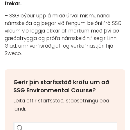
frekar.
– SSG býður upp á mikið úrval mismunandi
námskeiða og þegar við fengum beiðni frá SSG
vildum við leggja okkar af mörkum með því að
gæðatryggja og prófa námskeiðin,“ segir Linn
Glad, umhverfisráðgjafi og verkefnastjóri hjá
Sweco.
Gerir þín starfsstöð kröfu um að
SSG Environmental Course?
Leita eftir starfsstöð, staðsetningu eða
landi.