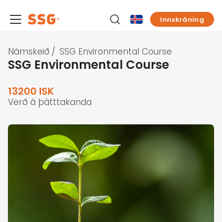
Innskráning
Námskeið
/
SSG Environmental Course
SSG Environmental Course
13200 ISK
Verð á þátttakanda