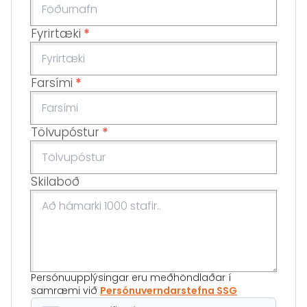
Fyrirtæki
*
Farsími
*
Tölvupóstur
*
Skilaboð
Persónuupplýsingar eru meðhöndlaðar í
samræmi við
Persónuverndarstefna SSG