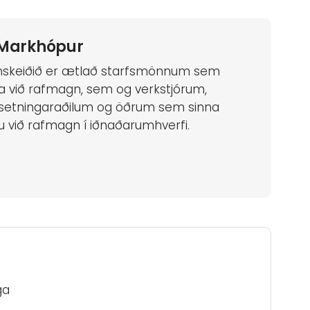
Markhópur
skeiðið er ætlað starfsmönnum sem
a við rafmagn, sem og verkstjórum,
setningaraðilum og öðrum sem sinna
u við rafmagn í iðnaðarumhverfi.
ga