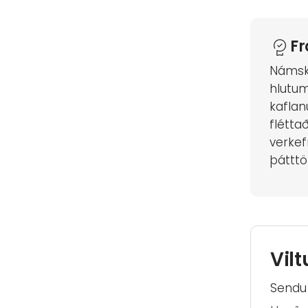
F
Námske
hlutum
kaflan
flétta
verkef
þátttö
Vilt
Sendu 