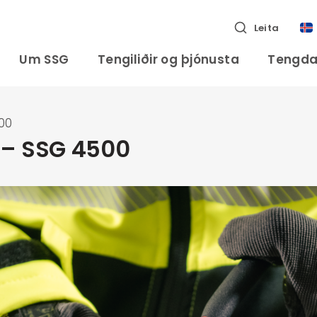
Leita
Um SSG
Tengiliðir og þjónusta
Tengda
500
k – SSG 4500