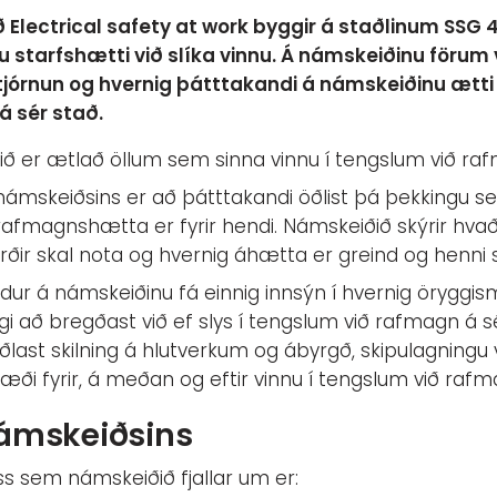
Electrical safety at work byggir á staðlinum SSG 
 starfshætti við slíka vinnu. Á námskeiðinu förum vi
órnun og hvernig þátttakandi á námskeiðinu ætti a
 sér stað.
ð er ætlað öllum sem sinna vinnu í tengslum við raf
ámskeiðsins er að þátttakandi öðlist þá þekkingu sem
afmagnshætta er fyrir hendi. Námskeiðið skýrir hva
rðir skal nota og hvernig áhætta er greind og henni s
dur á námskeiðinu fá einnig innsýn í hvernig öryggi
igi að bregðast við ef slys í tengslum við rafmagn á s
ðlast skilning á hlutverkum og ábyrgð, skipulagningu
æði fyrir, á meðan og eftir vinnu í tengslum við rafm
námskeiðsins
s sem námskeiðið fjallar um er: