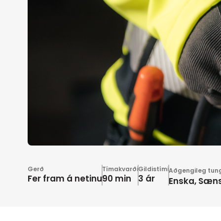
Gerð
Tímakvarði
Gildistími
Aðgengileg tun
Fer fram á netinu
90 min
3 ár
Enska, Sæn