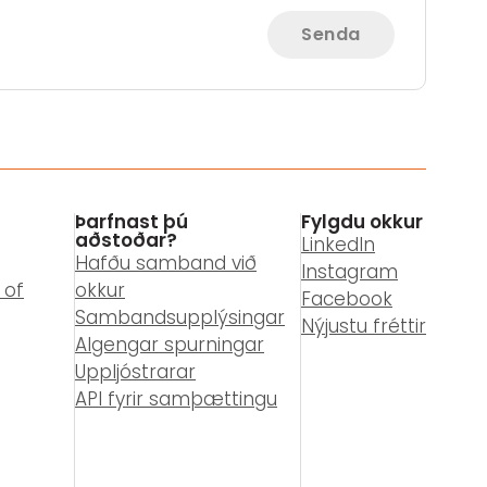
Senda
Þarfnast þú
Fylgdu okkur
aðstoðar?
LinkedIn
Hafðu samband við
Instagram
 of
okkur
Facebook
Sambandsupplýsingar
Nýjustu fréttir
Algengar spurningar
Uppljóstrarar
API fyrir samþættingu