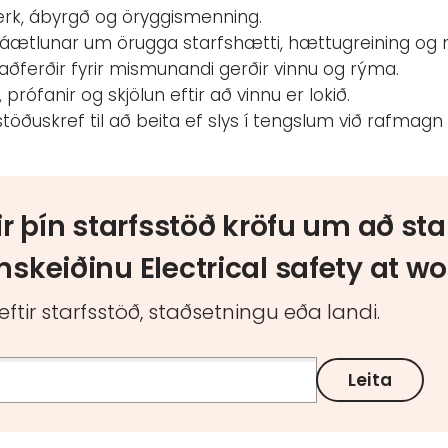
erk, ábyrgð og öryggismenning.
áætlunar um örugga starfshætti, hættugreining og m
aðferðir fyrir mismunandi gerðir vinnu og rýma.
it, prófanir og skjölun eftir að vinnu er lokið.
stöðuskref til að beita ef slys í tengslum við rafmagn 
ir þín starfsstöð kröfu um að st
skeiðinu Electrical safety at w
 eftir starfsstöð, staðsetningu eða landi.
Leita