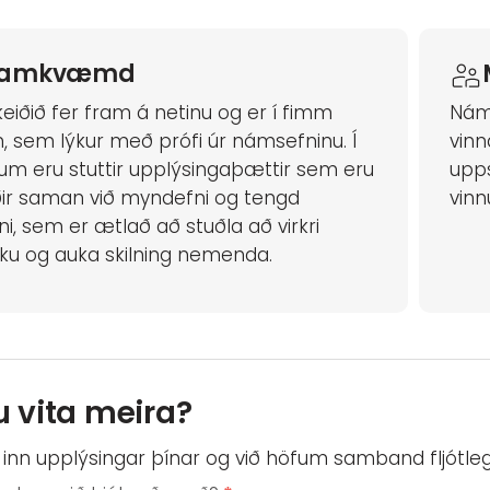
ramkvæmd
iðið fer fram á netinu og er í fimm
Nám
, sem lýkur með prófi úr námsefninu. Í
vinn
um eru stuttir upplýsingaþættir sem eru
upp
ðir saman við myndefni og tengd
vinn
ni, sem er ætlað að stuðla að virkri
ku og auka skilning nemenda.
u vita meira?
inn upplýsingar þínar og við höfum samband fljótle