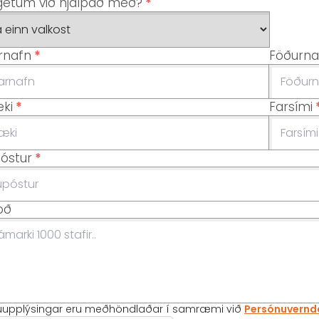
getum við hjálpað með?
*
rnafn
*
Föðurna
æki
*
Farsími
óstur
*
oð
uupplýsingar eru meðhöndlaðar í samræmi við
Persónuvernd