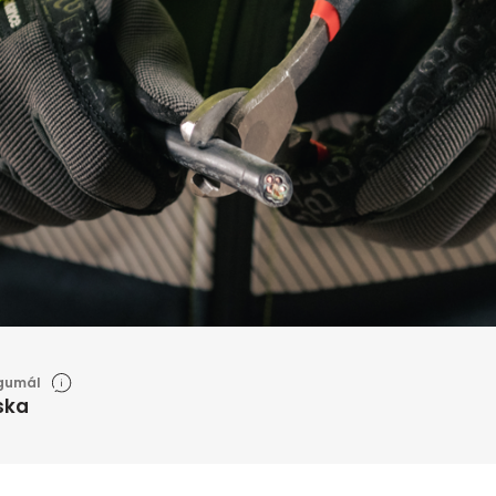
gumál
ska