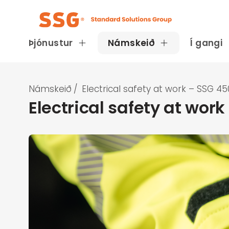
Þjónustur
Námskeið
Í gangi
Námskeið
/
Electrical safety at work – SSG 4
Electrical safety at wor