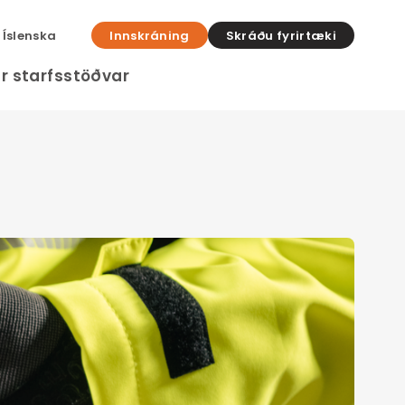
Íslenska
Innskráning
Skráðu fyrirtæki
r starfsstöðvar