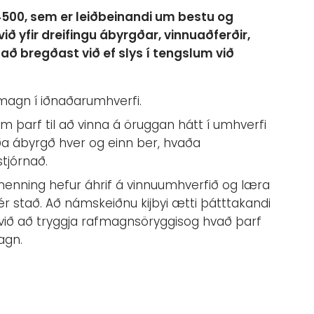
4500, sem er leiðbeinandi um bestu og
ð yfir dreifingu ábyrgðar, vinnuaðferðir,
ð bregðast við ef slys í tengslum við
magn í iðnaðarumhverfi.
 þarf til að vinna á öruggan hátt í umhverfi
ða ábyrgð hver og einn ber, hvaða
tjórnað.
smenning hefur áhrif á vinnuumhverfið og læra
ér stað. Að námskeiðnu kijbyi ætti þátttakandi
 við að tryggja rafmagnsöryggisog hvað þarf
agn.