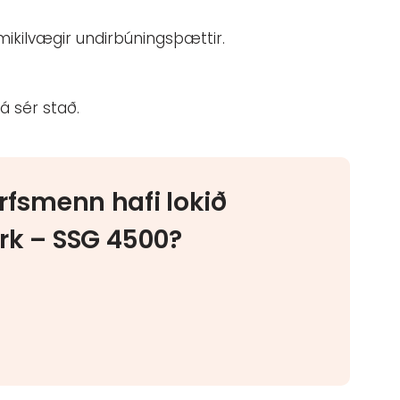
ikilvægir undirbúningsþættir.
á sér stað.
arfsmenn hafi lokið
ork – SSG 4500?