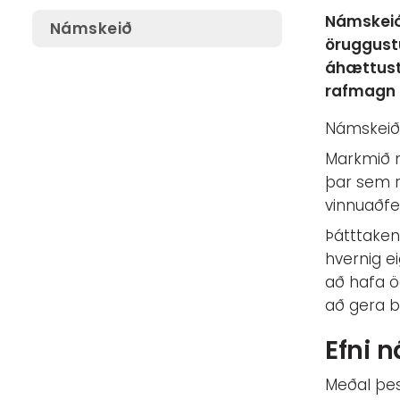
Námskeið 
Námskeið
öruggustu
áhættustj
rafmagn á
Námskeiði
Markmið n
þar sem r
vinnuaðfe
Þátttaken
hvernig e
að hafa ö
að gera b
Efni 
Meðal þes