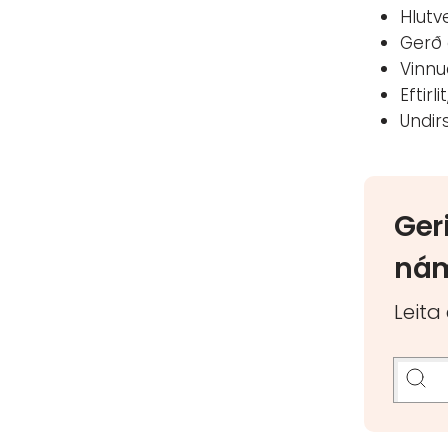
Hlutv
Gerð 
Vinnu
Eftirl
Undir
Ger
nám
Leita