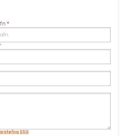
fn
*
*
arstefna SSG