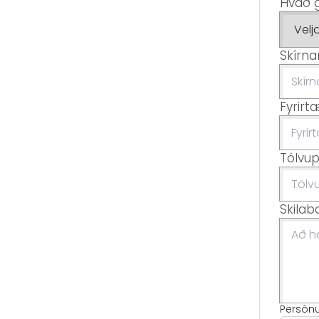
Hvað 
Skírna
Fyrirt
Tölvup
Skilab
Persón