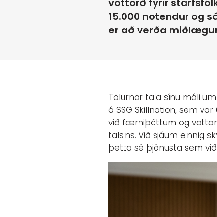
vottorð fyrir starfsfó
15.000 notendur og sá
er að verða miðlægur 
Tölurnar tala sínu máli um 
á SSG Skillnation, sem var
við færniþáttum og votto
talsins. Við sjáum einnig 
þetta sé þjónusta sem við