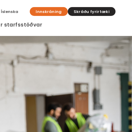
Íslenska
Innskráning
Skráðu fyrirtæki
r starfsstöðvar