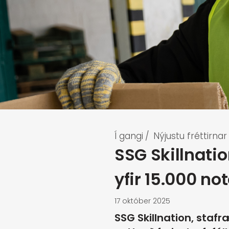
Í gangi
/
Nýjustu fréttirnar
SSG Skillnati
yfir 15.000 n
17 október 2025
SSG Skillnation, staf