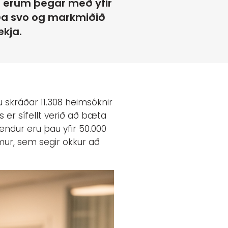
ið erum þegar með yfir
eða svo og markmiðið
ækja.
u skráðar 11.308 heimsóknir
 er sífellt verið að bæta
ndur eru þau yfir 50.000
mur, sem segir okkur að