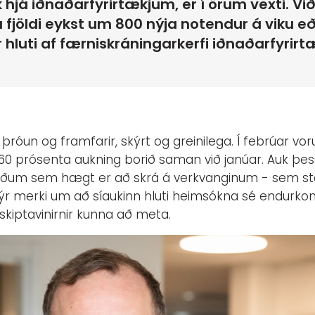
lk hjá iðnaðarfyrirtækjum, er í örum vexti. V
 fjöldi eykst um 800 nýja notendur á viku 
hluti af færniskráningarkerfi iðnaðarfyrirt
þróun og framfarir, skýrt og greinilega. Í febrúar vor
 60 prósenta aukning borið saman við janúar. Auk þess
rðum sem hægt er að skrá á verkvanginum - sem ste
skýr merki um að síaukinn hluti heimsókna sé endurko
skiptavinirnir kunna að meta.