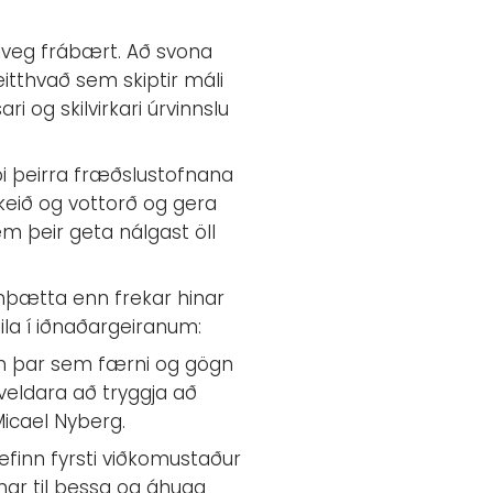
lveg frábært. Að svona
itthvað sem skiptir máli
ri og skilvirkari úrvinnslu
pi þeirra fræðslustofnana
keið og vottorð og gera
em þeir geta nálgast öll
amþætta enn frekar hinar
ðila í iðnaðargeiranum:
sn þar sem færni og gögn
veldara að tryggja að
Micael Nyberg.
gefinn fyrsti viðkomustaður
nar til þessa og áhuga