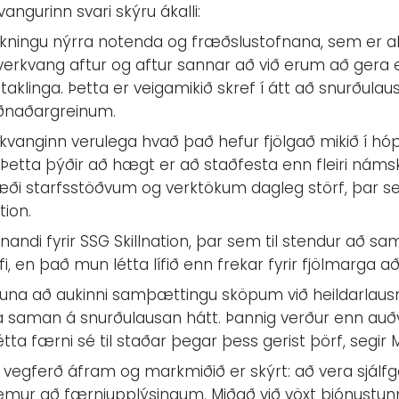
angurinn svari skýru ákalli:
ukningu nýrra notenda og fræðslustofnana, sem er a
verkvang aftur og aftur sannar að við erum að gera e
taklinga. Þetta er veigamikið skref í átt að snurðulausa
iðnaðargreinum.
rkvanginn verulega hvað það hefur fjölgað mikið í hó
 Þetta þýðir að hægt er að staðfesta enn fleiri náms
 bæði starfsstöðvum og verktökum dagleg störf, þar s
tion.
nandi fyrir SSG Skillnation, þar sem til stendur að s
i, en það mun létta lífið enn frekar fyrir fjölmarga a
tuna að aukinni samþættingu sköpum við heildarlau
ma saman á snurðulausan hátt. Þannig verður enn auð
ta færni sé til staðar þegar þess gerist þörf, segir 
ni vegferð áfram og markmiðið er skýrt: að vera sjálf
emur að færniupplýsingum. Miðað við vöxt þjónustun