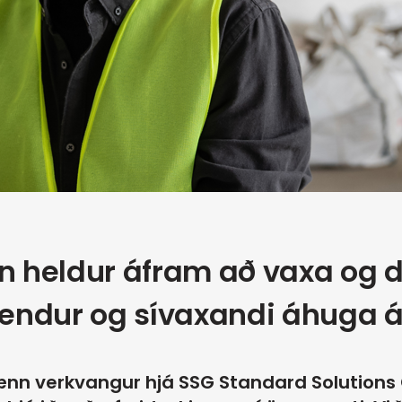
on heldur áfram að vaxa og
otendur og sívaxandi áhuga 
rænn verkvangur hjá SSG Standard Solutions 