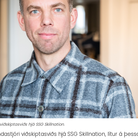
ðskiptasviðs hjá SSG Skillnation.
stjóri viðskiptasviðs hjá SSG Skillnation, lítur á þ