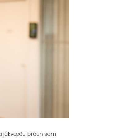
essa jákvæðu þróun sem