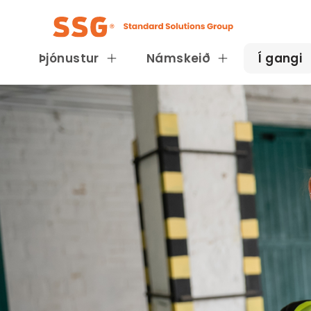
Þjónustur
Námskeið
Í gangi