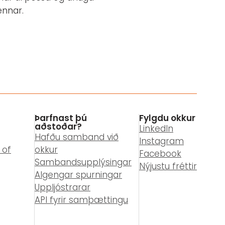
ennar.
Þarfnast þú
Fylgdu okkur
aðstoðar?
LinkedIn
Hafðu samband við
Instagram
 of
okkur
Facebook
Sambandsupplýsingar
Nýjustu fréttir
Algengar spurningar
Uppljóstrarar
API fyrir samþættingu