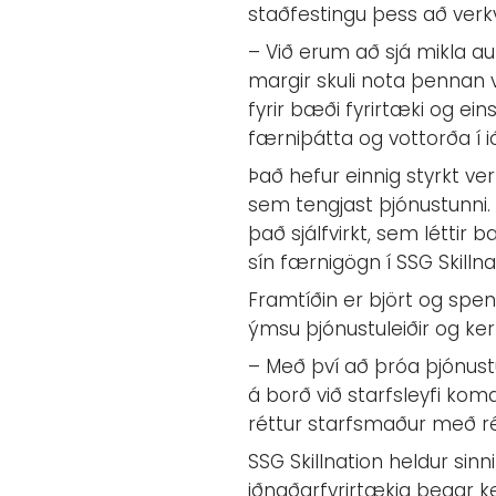
staðfestingu þess að verkv
– Við erum að sjá mikla a
margir skuli nota þennan 
fyrir bæði fyrirtæki og eins
færniþátta og vottorða í 
Það hefur einnig styrkt ve
sem tengjast þjónustunni.
það sjálfvirkt, sem léttir
sín færnigögn í SSG Skillna
Framtíðin er björt og spen
ýmsu þjónustuleiðir og kerf
– Með því að þróa þjónus
á borð við starfsleyfi ko
réttur starfsmaður með rét
SSG Skillnation heldur sin
iðnaðarfyrirtækja þegar k