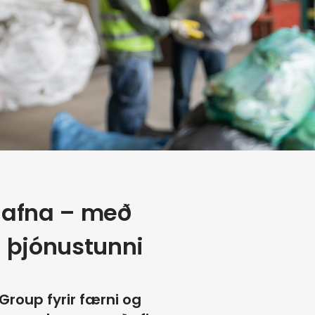
 dafna – með
á þjónustunni
Group fyrir færni og