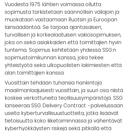
Vuodesta 1975 lähtien voimassa ollutta
sopimusta tarkistetaan säännöllisin väliajoin ja
muokataan vastaamaan Ruotsin ja Euroopan
lainsäädäntöä. Se tarjoaa ajantasaisen,
turvallisen ja korkealaatuisen vakiosopimuksen,
joka on sekä asiakkaiden että toimittajien hyvin
tuntema. Sopimus kehitetään yhdessä SSG:n
sopimustoimikunnan kanssa, joka tekee
yhteistyötä sekä ulkopuolisten lakimiesten että
alan toimittajien kanssa.
Vuosittain tehdään tuhansia hankintoja
maailmanlaajuisesti vuosittain, ja suuri osa niistä
koskee verkottuneita teollisuusympäristöjä. SSG
lanseeraa SSG Delivery Contract -palvelussaan
useita kyberturvallisuustuotteita, jotka lisäävät
tietoisuutta koko liiketoiminnassa ja vähentävät
kyberhyökkäysten riskejä sekä pitkällä että