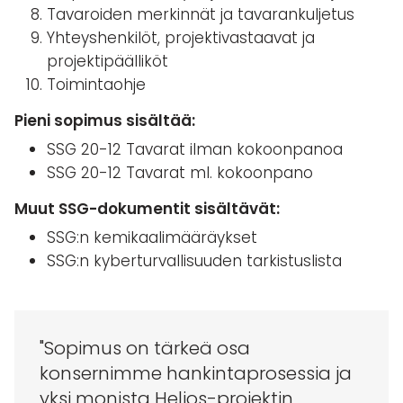
Tavaroiden merkinnät ja tavarankuljetus
Yhteyshenkilöt, projektivastaavat ja
projektipäälliköt
Toimintaohje
Pieni sopimus sisältää:
SSG 20-12 Tavarat ilman kokoonpanoa
SSG 20-12 Tavarat ml. kokoonpano
Muut SSG-dokumentit sisältävät:
SSG:n kemikaalimääräykset
SSG:n kyberturvallisuuden tarkistuslista
"Sopimus on tärkeä osa
konsernimme hankintaprosessia ja
yksi monista Helios-projektin