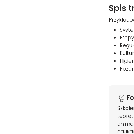
Spis t
Przykłado
Syste
Etapy
Regul
Kultu
Higie
Pożar
Fo
Szkole
teoret
animac
edukac