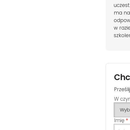
uczest
ma na 
odpowi
w razi
szkole
Chc
Prześl
W czy
Imię
*