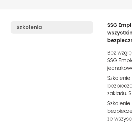
SSG Emplo
Szkolenia
wszystki
bezpieczn
Bez wzgl
SSG Emplo
jednakowe
Szkolenie
bezpiecze
zakładu. 
Szkolenie
bezpiecze
że wszysc