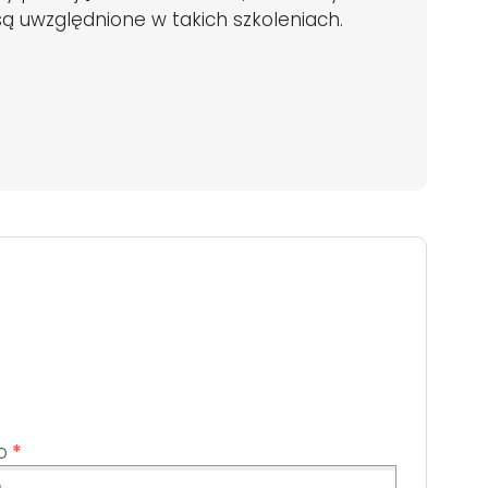
są uwzględnione w takich szkoleniach.
o
*