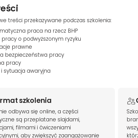
reści
we treści przekazywane podczas szkolenia:
matyczna praca na rzecz BHP
 pracy o podwyższonym ryzyku
acje prawne
ra bezpieczeństwa pracy
na pracy
 i sytuacja awaryjna
rmat szkolenia
nie odbywa się online, a części
Szko
yczne są przeplatane slajdami,
bran
jami, filmami i ćwiczeniami
wszy
yjnymi, aby zwiększyć zaangażowanie
któr