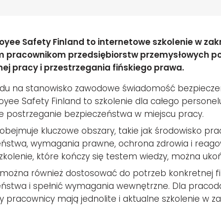
yee Safety Finland to internetowe szkolenie w za
m pracownikom przedsiębiorstw przemysłowych p
ej pracy i przestrzegania fińskiego prawa.
ędu na stanowisko zawodowe świadomość bezpiecze
yee Safety Finland to szkolenie dla całego personel
 postrzeganie bezpieczeństwa w miejscu pracy.
 obejmuje kluczowe obszary, takie jak środowisko prac
ństwa, wymagania prawne, ochrona zdrowia i reagow
Szkolenie, które kończy się testem wiedzy, można u
 można również dostosować do potrzeb konkretnej f
ństwa i spełnić wymagania wewnętrzne. Dla pracod
y pracownicy mają jednolite i aktualne szkolenie w z