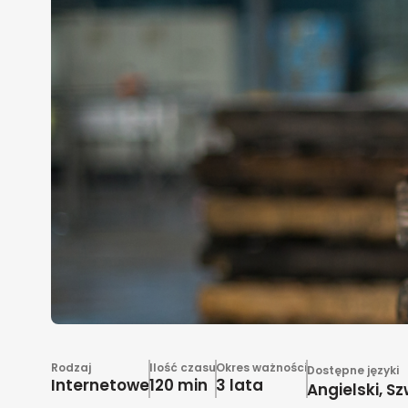
Rodzaj
Ilość czasu
Okres ważności
Dostępne języki
Internetowe
120 min
3 lata
Angielski, Sz