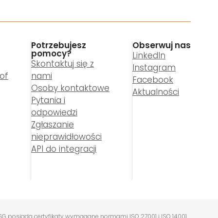
Potrzebujesz
Obserwuj nas
pomocy?
LinkedIn
Skontaktuj się z
Instagram
of
nami
Facebook
Osoby kontaktowe
Aktualności
Pytania i
odpowiedzi
Zgłaszanie
nieprawidłowości
API do integracji
SG posiada certyfikaty wymagane normami ISO 27001 i ISO 14001