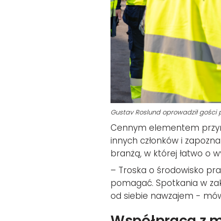
Gustav Roslund oprowadził gości p
Cennym elementem przynal
innych członków i zapozn
branżą, w której łatwo o 
­­– Troska o środowisko p
pomagać. Spotkania w zak
od siebie nawzajem - mów
Współpraca z m