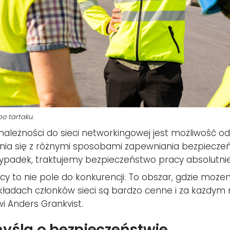
o tartaku.
eżności do sieci networkingowej jest możliwość o
ania się z różnymi sposobami zapewniania bezpiecze
wypadek, traktujemy bezpieczeństwo pracy absolutnie
racy to nie pole do konkurencji. To obszar, gdzie mo
ładach członków sieci są bardzo cenne i za każdym
i Anders Grankvist.
yślą o bezpieczeństwie