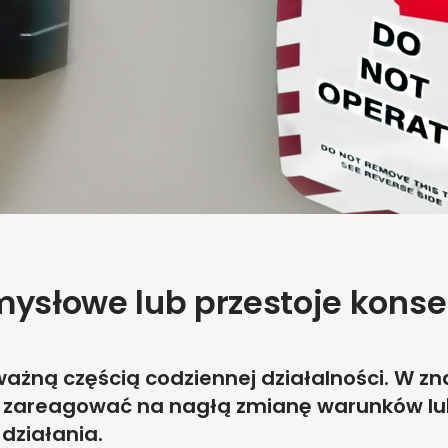
mysłowe lub przestoje kons
ważną częścią codziennej działalności. W 
st zareagować na nagłą zmianę warunków l
działania.