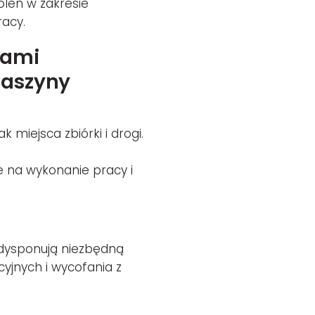
leń w zakresie
acy.
cami
maszyny
k miejsca zbiórki i drogi.
e na wykonanie pracy i
 dysponują niezbędną
jnych i wycofania z