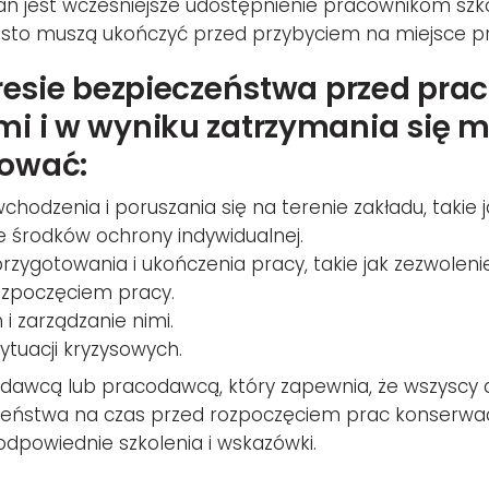
ń jest wcześniejsze udostępnienie pracownikom szko
ęsto muszą ukończyć przed przybyciem na miejsce pr
resie bezpieczeństwa przed pra
i i w wyniku zatrzymania się 
ować:
hodzenia i poruszania się na terenie zakładu, takie ja
środków ochrony indywidualnej.
przygotowania i ukończenia pracy, takie jak zezwoleni
ozpoczęciem pracy.
i zarządzanie nimi.
ytuacji kryzysowych.
iodawcą lub pracodawcą, który zapewnia, że wszyscy
eństwa na czas przed rozpoczęciem prac konserwacy
odpowiednie szkolenia i wskazówki.