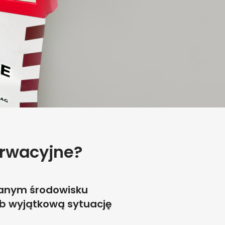
erwacyjne?
znanym środowisku
ub wyjątkową sytuację