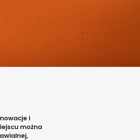
nnowacje i
miejscu można
awialnej,