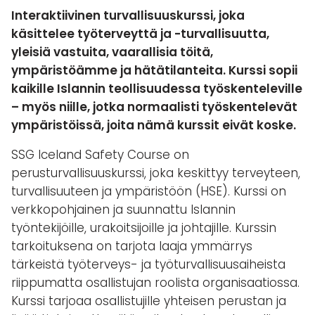
Interaktiivinen turvallisuuskurssi, joka
käsittelee työterveyttä ja -turvallisuutta,
yleisiä vastuita, vaarallisia töitä,
ympäristöämme ja hätätilanteita. Kurssi sopii
kaikille Islannin teollisuudessa työskenteleville
– myös niille, jotka normaalisti työskentelevät
ympäristöissä, joita nämä kurssit eivät koske.
SSG Iceland Safety Course on
perusturvallisuuskurssi, joka keskittyy terveyteen,
turvallisuuteen ja ympäristöön (HSE). Kurssi on
verkkopohjainen ja suunnattu Islannin
työntekijöille, urakoitsijoille ja johtajille. Kurssin
tarkoituksena on tarjota laaja ymmärrys
tärkeistä työterveys- ja työturvallisuusaiheista
riippumatta osallistujan roolista organisaatiossa.
Kurssi tarjoaa osallistujille yhteisen perustan ja