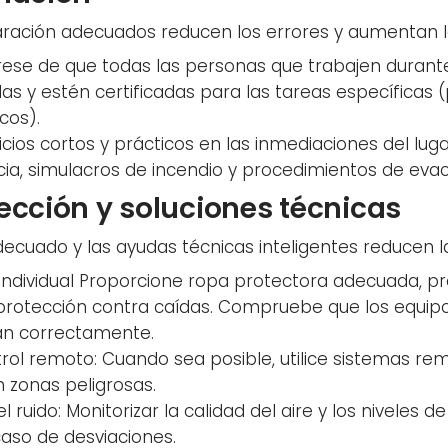
aración adecuados reducen los errores y aumentan l
rese de que todas las personas que trabajen durant
 y estén certificadas para las tareas específicas (
icos).
rcicios cortos y prácticos en las inmediaciones del lug
a, simulacros de incendio y procedimientos de evac
ección y soluciones técnicas
ecuado y las ayudas técnicas inteligentes reducen la 
individual Proporcione ropa protectora adecuada, pro
y protección contra caídas. Compruebe que los equi
izan correctamente.
rol remoto: Cuando sea posible, utilice sistemas re
 zonas peligrosas.
l ruido: Monitorizar la calidad del aire y los niveles 
aso de desviaciones.