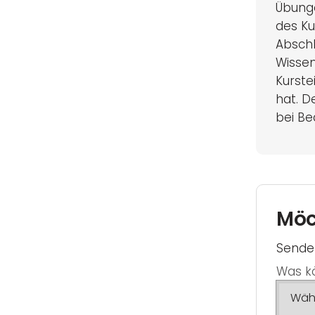
Übung
des Ku
Abschl
Wissen
Kurst
hat. D
bei Be
Möc
Senden
Was kö