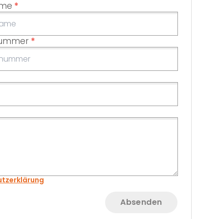
ame
*
nummer
*
tzerklärung
Absenden