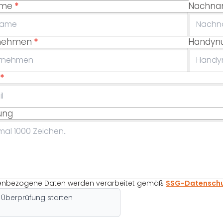
ame
*
Nachn
nehmen
*
Handy
*
lung
enbezogene Daten werden verarbeitet gemäß
SSG-Datenschu