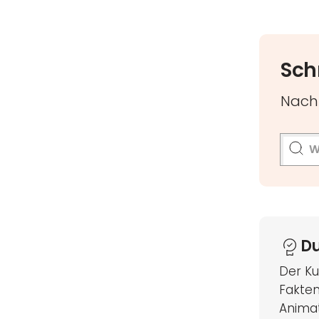
Sch
Nach 
D
Der Ku
Fakten
Anima