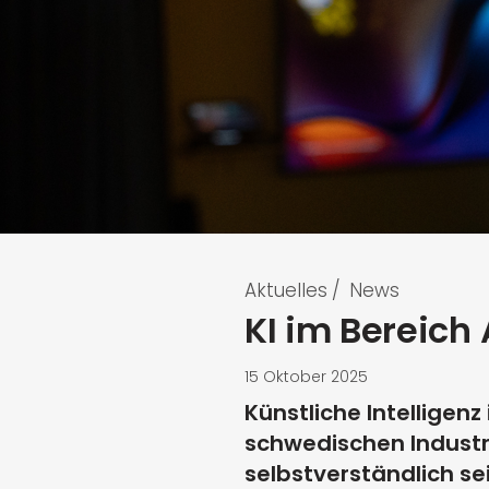
Aktuelles
/
News
KI im Bereich
15 Oktober 2025
Künstliche Intelligenz
schwedischen Industri
selbstverständlich sei