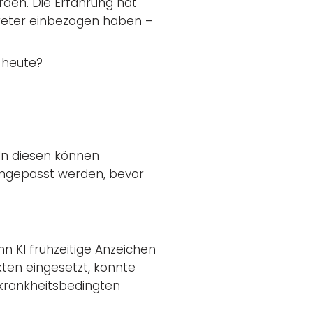
den. Die Erfahrung hat
rtreter einbezogen haben –
n heute?
In diesen können
angepasst werden, bevor
 KI frühzeitige Anzeichen
kten eingesetzt, könnte
krankheitsbedingten