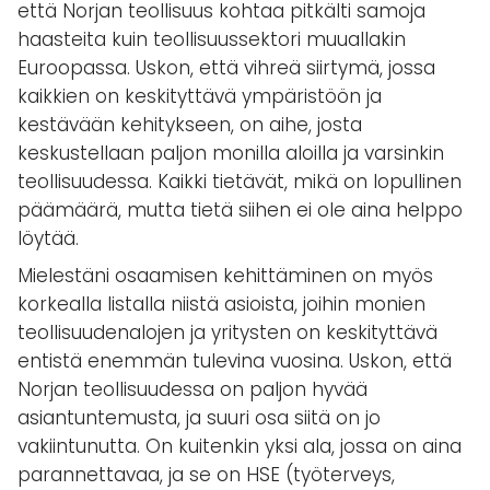
että Norjan teollisuus kohtaa pitkälti samoja
haasteita kuin teollisuussektori muuallakin
Euroopassa. Uskon, että vihreä siirtymä, jossa
kaikkien on keskityttävä ympäristöön ja
kestävään kehitykseen, on aihe, josta
keskustellaan paljon monilla aloilla ja varsinkin
teollisuudessa. Kaikki tietävät, mikä on lopullinen
päämäärä, mutta tietä siihen ei ole aina helppo
löytää.
Mielestäni osaamisen kehittäminen on myös
korkealla listalla niistä asioista, joihin monien
teollisuudenalojen ja yritysten on keskityttävä
entistä enemmän tulevina vuosina. Uskon, että
Norjan teollisuudessa on paljon hyvää
asiantuntemusta, ja suuri osa siitä on jo
vakiintunutta. On kuitenkin yksi ala, jossa on aina
parannettavaa, ja se on HSE (työterveys,