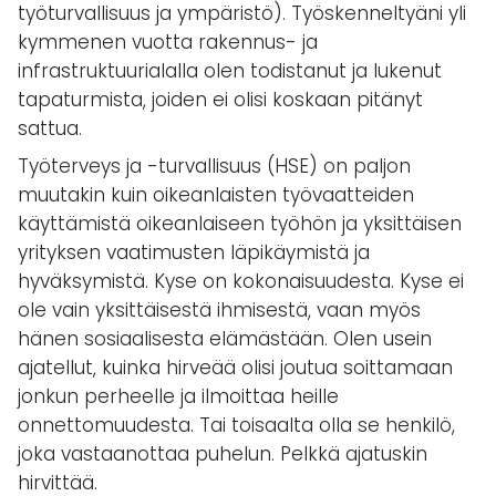
työturvallisuus ja ympäristö). Työskenneltyäni yli
kymmenen vuotta rakennus- ja
infrastruktuurialalla olen todistanut ja lukenut
tapaturmista, joiden ei olisi koskaan pitänyt
sattua.
Työterveys ja -turvallisuus (HSE) on paljon
muutakin kuin oikeanlaisten työvaatteiden
käyttämistä oikeanlaiseen työhön ja yksittäisen
yrityksen vaatimusten läpikäymistä ja
hyväksymistä. Kyse on kokonaisuudesta. Kyse ei
ole vain yksittäisestä ihmisestä, vaan myös
hänen sosiaalisesta elämästään. Olen usein
ajatellut, kuinka hirveää olisi joutua soittamaan
jonkun perheelle ja ilmoittaa heille
onnettomuudesta. Tai toisaalta olla se henkilö,
joka vastaanottaa puhelun. Pelkkä ajatuskin
hirvittää.