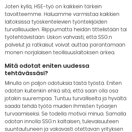
Joten kyllä, HSE-työ on kaikkein tärkein
tavoitteemme. Haluamme varmistaa kaikkien
laitoksissa työskentelevien työntekijöiden
turvallisuuden. Riippumatta heidän tittelistään tai
työtehtävistään. Uskon vahvasti, että SSG:n
palvelut ja ratkaisut voivat auttaa parantamaan
monen norjalaisen teollisuuslaitoksen arkea.
Mitä odotat eniten uudessa
tehtävässäsi?
Minulla on paljon odotuksia tästä työstä. Eniten
odotan kuitenkin ehkä sitä, että saan olla osa
jotakin suurempaa. Tuntuu turvalliselta ja hyvältä
saada tehdä työtä muiden ihmisten työarjen
turvaamiseksi. Se todella motivoi minua. Samalla
odotan innolla SSG:n kaltaisen, tulevaisuuteen
suuntautuneen ja vakavasti otettavan yrityksen