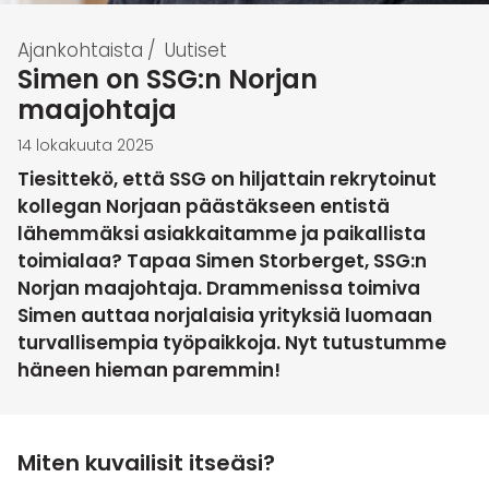
Ajankohtaista
/
Uutiset
Simen on SSG:n Norjan
maajohtaja
14 lokakuuta 2025
Tiesittekö, että SSG on hiljattain rekrytoinut
kollegan Norjaan päästäkseen entistä
lähemmäksi asiakkaitamme ja paikallista
toimialaa? Tapaa Simen Storberget, SSG:n
Norjan maajohtaja. Drammenissa toimiva
Simen auttaa norjalaisia yrityksiä luomaan
turvallisempia työpaikkoja. Nyt tutustumme
häneen hieman paremmin!
Miten kuvailisit itseäsi?