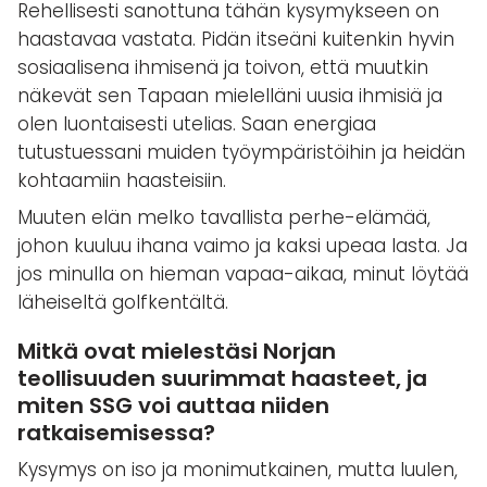
Rehellisesti sanottuna tähän kysymykseen on
haastavaa vastata. Pidän itseäni kuitenkin hyvin
sosiaalisena ihmisenä ja toivon, että muutkin
näkevät sen Tapaan mielelläni uusia ihmisiä ja
olen luontaisesti utelias. Saan energiaa
tutustuessani muiden työympäristöihin ja heidän
kohtaamiin haasteisiin.
Muuten elän melko tavallista perhe-elämää,
johon kuuluu ihana vaimo ja kaksi upeaa lasta. Ja
jos minulla on hieman vapaa-aikaa, minut löytää
läheiseltä golfkentältä.
Mitkä ovat mielestäsi Norjan
teollisuuden suurimmat haasteet, ja
miten SSG voi auttaa niiden
ratkaisemisessa?
Kysymys on iso ja monimutkainen, mutta luulen,