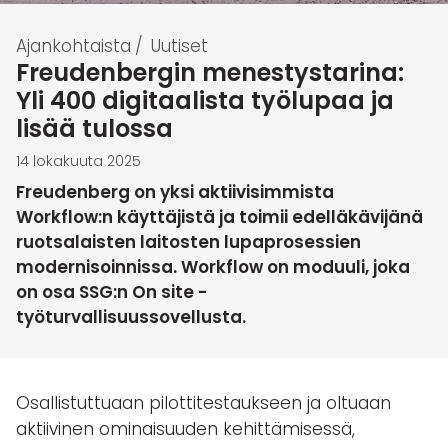
Ajankohtaista
/
Uutiset
Freudenbergin menestystarina:
Yli 400 digitaalista työlupaa ja
lisää tulossa
14 lokakuuta 2025
Freudenberg on yksi aktiivisimmista
Workflow:n käyttäjistä ja toimii edelläkävijänä
ruotsalaisten laitosten lupaprosessien
modernisoinnissa. Workflow on moduuli, joka
on osa SSG:n On site -
työturvallisuussovellusta.
Osallistuttuaan pilottitestaukseen ja oltuaan
aktiivinen ominaisuuden kehittämisessä,