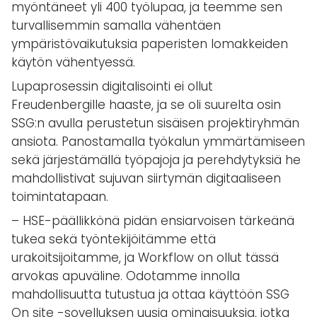
myöntäneet yli 400 työlupaa, ja teemme sen
turvallisemmin samalla vähentäen
ympäristövaikutuksia paperisten lomakkeiden
käytön vähentyessä.
Lupaprosessin digitalisointi ei ollut
Freudenbergille haaste, ja se oli suurelta osin
SSG:n avulla perustetun sisäisen projektiryhmän
ansiota. Panostamalla työkalun ymmärtämiseen
sekä järjestämällä työpajoja ja perehdytyksiä he
mahdollistivat sujuvan siirtymän digitaaliseen
toimintatapaan.
– HSE-päällikkönä pidän ensiarvoisen tärkeänä
tukea sekä työntekijöitämme että
urakoitsijoitamme, ja Workflow on ollut tässä
arvokas apuväline. Odotamme innolla
mahdollisuutta tutustua ja ottaa käyttöön SSG
On site -sovelluksen uusia ominaisuuksia, jotka