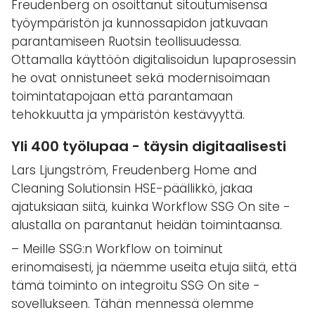
Freudenberg on osoittanut sitoutumisensa
työympäristön ja kunnossapidon jatkuvaan
parantamiseen Ruotsin teollisuudessa.
Ottamalla käyttöön digitalisoidun lupaprosessin
he ovat onnistuneet sekä modernisoimaan
toimintatapojaan että parantamaan
tehokkuutta ja ympäristön kestävyyttä.
Yli 400 työlupaa - täysin digitaalisesti
Lars Ljungström, Freudenberg Home and
Cleaning Solutionsin HSE-päällikkö, jakaa
ajatuksiaan siitä, kuinka Workflow SSG On site -
alustalla on parantanut heidän toimintaansa.
– Meille SSG:n Workflow on toiminut
erinomaisesti, ja näemme useita etuja siitä, että
tämä toiminto on integroitu SSG On site -
sovellukseen. Tähän mennessä olemme