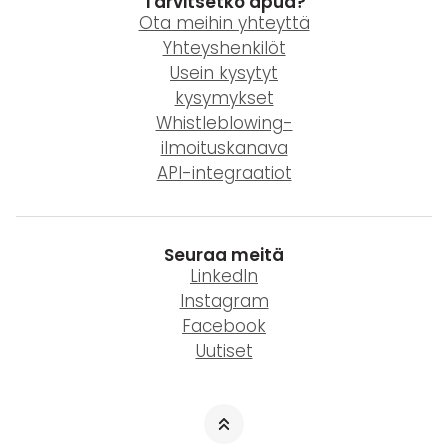
Tarvitsetko apua?
Ota meihin yhteyttä
Yhteyshenkilöt
Usein kysytyt
kysymykset
Whistleblowing-
ilmoituskanava
API-integraatiot
Seuraa meitä
LinkedIn
Instagram
Facebook
Uutiset