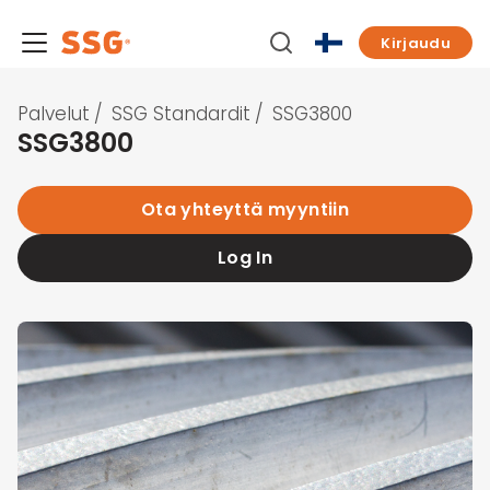
Kirjaudu
Palvelut
/
SSG Standardit
/
SSG3800
SSG3800
Ota yhteyttä myyntiin
Log In